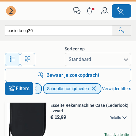
Schoolbenodigdheden
Sorteer op
Alle afstanden…
Bewaar je zoekopdracht
Filters
Diversen
Schoolbenodigdheden
Verwijder filters
Esselte Rekenmachine Case (Lederlook)
- zwart
€ 12,99
Details
Topadvertentie