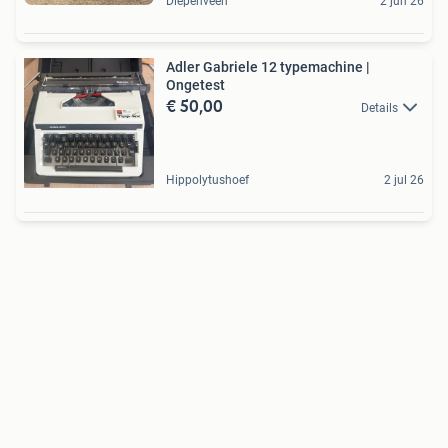
Diepenveen
2 jun 26
Adler Gabriele 12 typemachine |
Ongetest
€ 50,00
Details
Hippolytushoef
2 jul 26