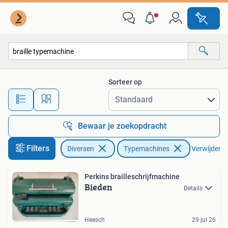
Typemachines
Sorteer op
Alle afstanden…
Bewaar je zoekopdracht
Filters
Diversen
Typemachines
Verwijder fi
Perkins brailleschrijfmachine
Bieden
Details
Heesch
29 jul 26