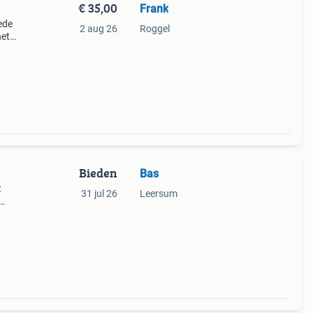
€ 35,00
Frank
ede
2 aug 26
Roggel
het
kt
Bieden
Bas
t
31 jul 26
Leersum
ijk
alen