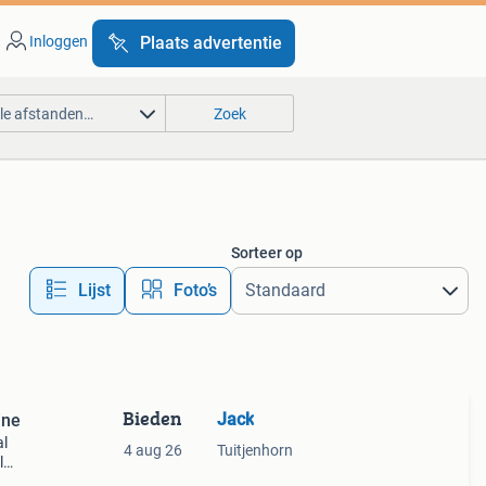
Inloggen
Plaats advertentie
lle afstanden…
Zoek
Sorteer op
Lijst
Foto’s
Bieden
Jack
ine
al
4 aug 26
Tuitjenhorn
l