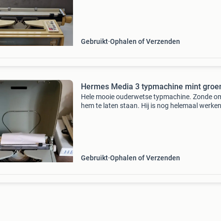
haperen aan. Inclusief de orriginele bescherm
Ook beschik
Gebruikt
Ophalen of Verzenden
Hermes Media 3 typmachine mint groe
Hele mooie ouderwetse typmachine. Zonde o
hem te laten staan. Hij is nog helemaal werke
komt bij mijn oma vandaan. Doe een mooi bod
wellicht is hij voor jou.
Gebruikt
Ophalen of Verzenden