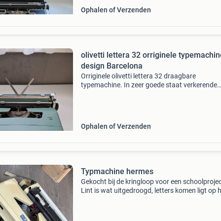
Ophalen of Verzenden
olivetti lettera 32 orriginele typemachi
design Barcelona
Orriginele olivetti lettera 32 draagbare
typemachine. In zeer goede staat verkerende
olivetti. Alle letters slaan mooi aan zonder te
haperen en het belletje klinkt mooi. Orrigineel
gemaakt in barcelon
Ophalen of Verzenden
Typmachine hermes
Gekocht bij de kringloop voor een schoolprojec
Lint is wat uitgedroogd, letters komen ligt op 
papier