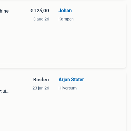
€ 125,00
Johan
hine
3 aug 26
Kampen
Bieden
Arjan Stoter
23 jun 26
Hilversum
t uit
Stuur