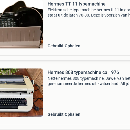
Hermes TT 11 typemachine
Elektronische typemachine hermes tt 11 in go
staat uit de jaren 70-80. Deze is voorzien van 
qwerty toetsenbord. Deze schrijfmachine wer
met lint groep 188c. Correctielint groep 143.
Automatis
Gebruikt
Ophalen
Hermes 808 typemachine ca 1976
Nette hermes 808 typemachine. Jawel van he
gerenommeerde hermes uit zwitserland. Altijd
onder stofhoes bewaard. Mag weg tegen redel
bod. Geen inkt meer maar functionerend. Oph
in maarssen.
Gebruikt
Ophalen