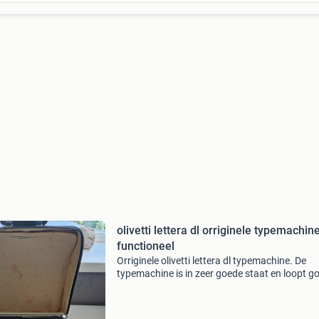
olivetti lettera dl orriginele typemachin
functioneel
Orriginele olivetti lettera dl typemachine. De
typemachine is in zeer goede staat en loopt g
Alles aan de machine lijkt keurig te werken. He
is het lint uitgedroogd en dus niet met inkt get