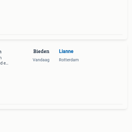
hoes.
Bieden
Lianne
n
m
Vandaag
Rotterdam
nd en
 en