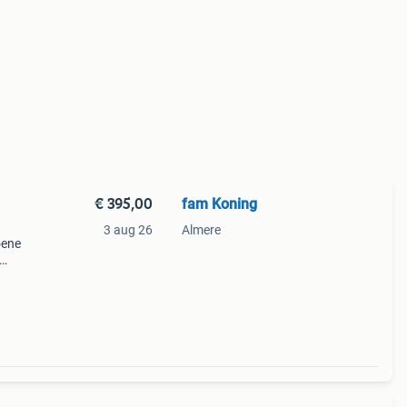
€ 395,00
fam Koning
3 aug 26
Almere
oene