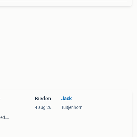
Bieden
Jack
e
4 aug 26
Tuitjenhorn
oed.
laas
est