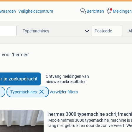
waarden
Veiligheidscentrum
Berichten
Meldingen
Typemachines
A
n
voor 'hermès'
Ontvang meldingen van
r je zoekopdracht
nieuwe zoekresultaten
Typemachines
Verwijder filters
hermes 3000 typemachine schrijfmach
Mooie hermes 3000 typemachine, machine is 
lang niet gebruikt en door de zon verweert. We
helemaal schoon en alle toetsen slaan zonder