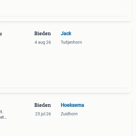
Bieden
Jack
ne
4 aug 26
Tuitjenhorn
Bieden
Hoeksema
t.
25 jul 26
Zuidhorn
het