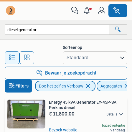
Aggregaten
Sorteer op
Alle afstanden…
Bewaar je zoekopdracht
Filters
Doe-het-zelf en Verbouw
Aggregaten
Energy 45 kVA Generator EY-45P-SA
Perkins diesel
€ 11.800,00
Details
Topadvertentie
Bezoek website
Vandaag