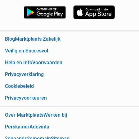
Blog
Marktplaats Zakelijk
Veilig en Succesvol
Help en Info
Voorwaarden
Privacyverklaring
Cookiebeleid
Privacyvoorkeuren
Over Marktplaats
Werken bij
Perskamer
Adevinta
2dehands
2ememain
Sitemap