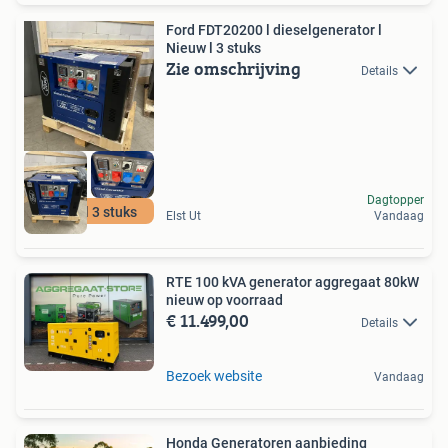
Ford FDT20200 l dieselgenerator l
Nieuw l 3 stuks
Zie omschrijving
Details
Dagtopper
Nieuw l 3 stuks
Elst Ut
Vandaag
RTE 100 kVA generator aggregaat 80kW
nieuw op voorraad
€ 11.499,00
Details
Bezoek website
Vandaag
Honda Generatoren aanbieding