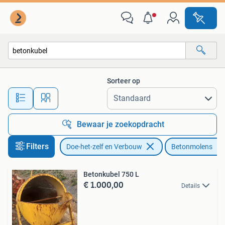
Betonmolens
Sorteer op
Alle afstanden…
Bewaar je zoekopdracht
Filters
Doe-het-zelf en Verbouw
Betonmolens
Betonkubel 750 L
€ 1.000,00
Details