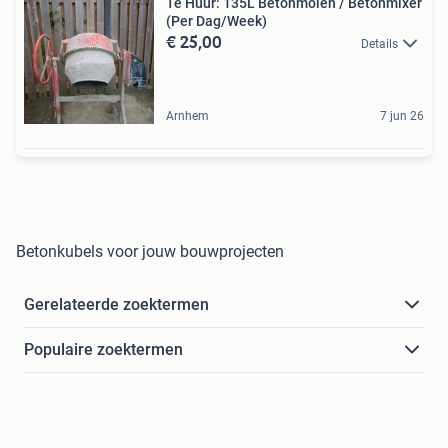
Te Huur: 135L Betonmolen / Betonmixer
(Per Dag/Week)
€ 25,00
Details
Arnhem
7 jun 26
Betonkubels voor jouw bouwprojecten
Gerelateerde zoektermen
Populaire zoektermen