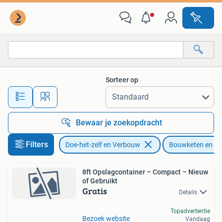
Bouwketen en Schaftketen
Sorteer op
Alle afstanden…
Bewaar je zoekopdracht
Filters
Doe-het-zelf en Verbouw
Bouwketen en Sc
8ft Opslagcontainer – Compact – Nieuw
of Gebruikt
Gratis
Details
Topadvertentie
Bezoek website
Vandaag