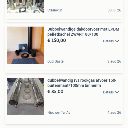
Steenwijk
30 jul 26
Dubbelwandige dakdoorvoer met EPDM
pelletkachel ZWART 80/130
€ 150,00
Details
Oud Gastel
3 aug 26
dubbelwandig rvs rookgas afvoer 150-
buitenmaat/100mm binnenm
€ 85,00
Details
Nieuwer Ter Aa
4 aug 26