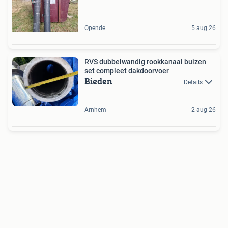
Opende
5 aug 26
RVS dubbelwandig rookkanaal buizen
set compleet dakdoorvoer
Bieden
Details
Arnhem
2 aug 26