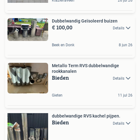
Klazienaveen
26 jul 26
Dubbelwandig Geïsoleerd buizen
€ 100,00
Details
Beek en Donk
8 jun 26
Metallo Term RVS dubbelwandige
rookkanalen
Bieden
Details
Gieten
11 jul 26
dubbelwandige RVS kachel pijpen.
Bieden
Details