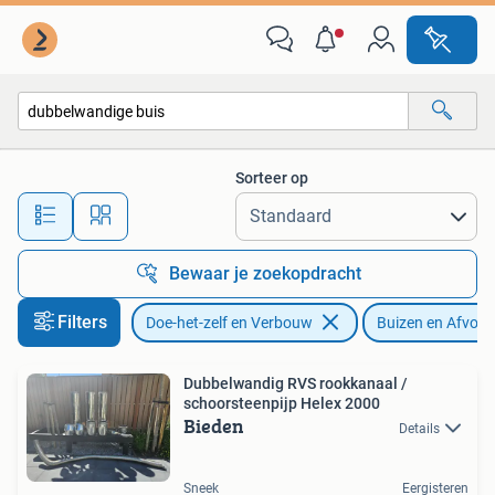
Buizen en Afvoer
Sorteer op
Alle afstanden…
Bewaar je zoekopdracht
Filters
Doe-het-zelf en Verbouw
Buizen en Afvoer
Dubbelwandig RVS rookkanaal /
schoorsteenpijp Helex 2000
Bieden
Details
Sneek
Eergisteren