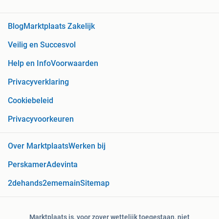
Blog
Marktplaats Zakelijk
Veilig en Succesvol
Help en Info
Voorwaarden
Privacyverklaring
Cookiebeleid
Privacyvoorkeuren
Over Marktplaats
Werken bij
Perskamer
Adevinta
2dehands
2ememain
Sitemap
Marktplaats is, voor zover wettelijk toegestaan, niet