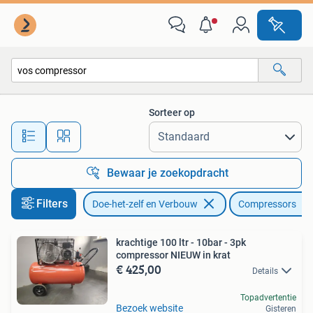
Compressors
Sorteer op
Alle afstanden…
Bewaar je zoekopdracht
Filters
Doe-het-zelf en Verbouw
Compressors
krachtige 100 ltr - 10bar - 3pk
compressor NIEUW in krat
€ 425,00
Details
Topadvertentie
Bezoek website
Gisteren