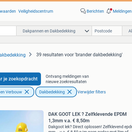
waarden
Veiligheidscentrum
Berichten
Meldingen
Dakpannen en Dakbedekking
A
39 resultaten
voor 'brander dakbedekking'
akbedekking
Ontvang meldingen van
r je zoekopdracht
nieuwe zoekresultaten
f en Verbouw
Dakbedekking
Verwijder filters
DAK GOOT LEK ? Zelfklevende EPDM
1,3mm v.a. € 8,50m
Dakgoot lek? Direct oplossen! Zelfklevend epd