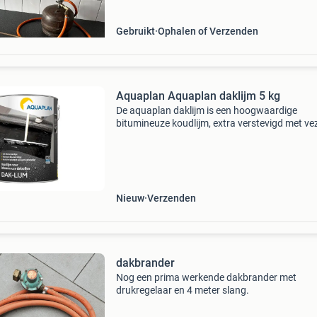
Gebruikt
Ophalen of Verzenden
Aquaplan Aquaplan daklijm 5 kg
De aquaplan daklijm is een hoogwaardige
bitumineuze koudlijm, extra verstevigd met ve
voor het vakkundig en snel verlijmen van alle
bitumineuze plak en of niet plakrollen. Niet ge
voor brand
Nieuw
Verzenden
dakbrander
Nog een prima werkende dakbrander met
drukregelaar en 4 meter slang.