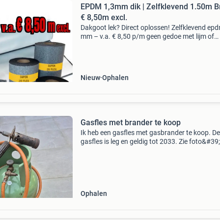
EPDM 1,3mm dik | Zelfklevend 1.50m B
€ 8,50m excl.
Dakgoot lek? Direct oplossen! Zelfklevend epd
mm – v.a. € 8,50 p/m geen gedoe met lijm of
brander 🔥 plakken = klaar! Doe-het-zelf
topkwaliteit ✔ europese epdm rubberfolie ✔
onderzijde volle
Nieuw
Ophalen
Gasfles met brander te koop
Ik heb een gasfles met gasbrander te koop. De
gasfles is leg en geldig tot 2033. Zie foto&#39
ook mijn andere advertenties.
Ophalen