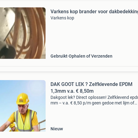
Varkens kop brander voor dakbedekki
Varkens kop
Gebruikt
Ophalen of Verzenden
DAK GOOT LEK ? Zelfklevende EPDM
1,3mm v.a. € 8,50m
Dakgoot lek? Direct oplossen! Zelfklevend epd
mm – v.a. € 8,50 p/m geen gedoe met lijm of
brander plakken = klaar! Doe-het-zelf topkwalit
europese epdm rubberfolie onderzijde volledig 
Nieuw