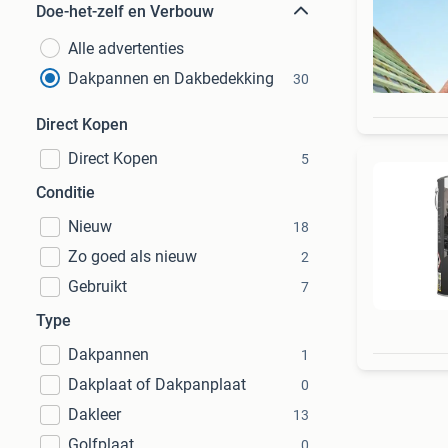
Doe-het-zelf en Verbouw
Alle advertenties
Dakpannen en Dakbedekking
30
Direct Kopen
Direct Kopen
5
Conditie
Nieuw
18
Zo goed als nieuw
2
Gebruikt
7
Type
Dakpannen
1
Dakplaat of Dakpanplaat
0
Dakleer
13
Golfplaat
0