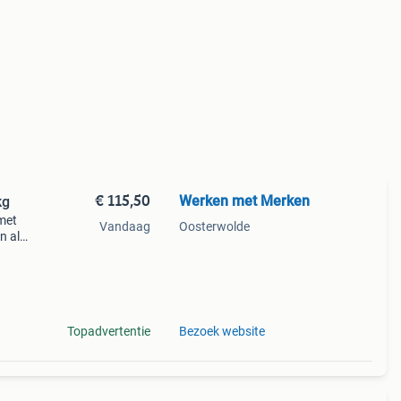
€ 115,50
Werken met Merken
kg
met
Vandaag
Oosterwolde
n alle
en
volle
Topadvertentie
Bezoek website