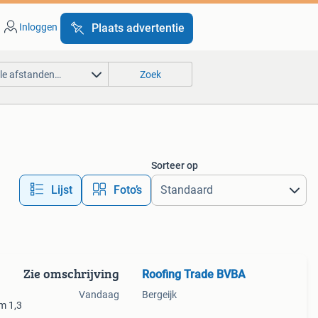
Inloggen
Plaats advertentie
lle afstanden…
Zoek
Sorteer op
Lijst
Foto’s
Zie omschrijving
Roofing Trade BVBA
Vandaag
Bergeijk
m 1,3