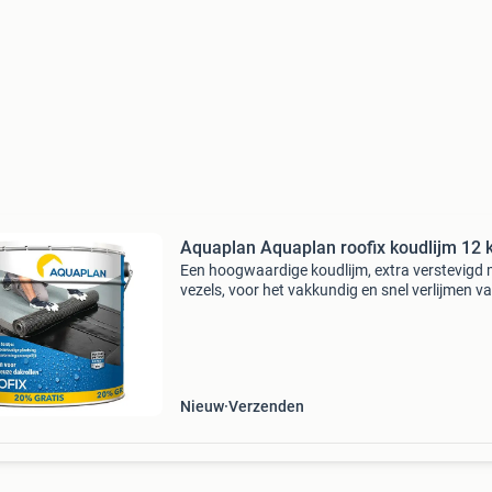
Aquaplan Aquaplan roofix koudlijm 12 
Een hoogwaardige koudlijm, extra verstevigd 
vezels, voor het vakkundig en snel verlijmen va
bitumineuze dakrollen, zonder gebruik te mak
van brander. In n enkele behandeling wordt de 
Nieuw
Verzenden