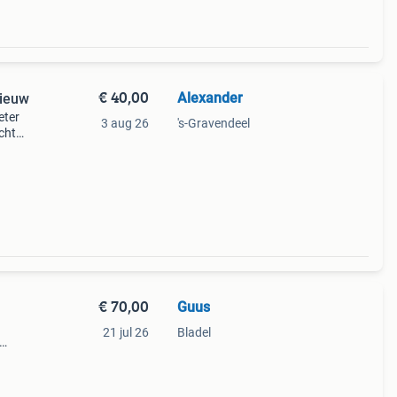
€ 40,00
Alexander
Nieuw
eter
3 aug 26
's-Gravendeel
cht
et
€ 70,00
Guus
21 jul 26
Bladel
n op
 word