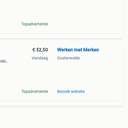
eit
zel
Topadvertentie
€ 52,50
Werken met Merken
Vandaag
Oosterwolde
zels
schikt
Topadvertentie
Bezoek website