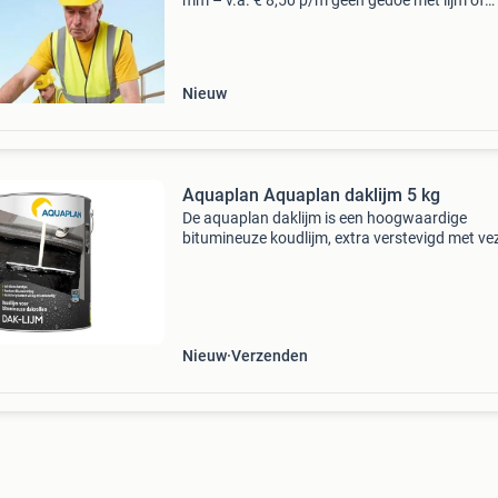
mm – v.a. € 8,50 p/m geen gedoe met lijm of
brander plakken = klaar! Doe-het-zelf topkwalit
europese epdm rubberfolie onderzijde volledig 
Nieuw
Aquaplan Aquaplan daklijm 5 kg
De aquaplan daklijm is een hoogwaardige
bitumineuze koudlijm, extra verstevigd met ve
voor het vakkundig en snel verlijmen van alle
bitumineuze plak en of niet plakrollen. Niet ge
voor brand
Nieuw
Verzenden