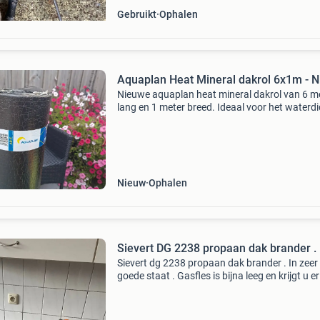
Gebruikt
Ophalen
Aquaplan Heat Mineral dakrol 6x1m - 
Nieuwe aquaplan heat mineral dakrol van 6 m
lang en 1 meter breed. Ideaal voor het waterdi
maken van daken van tuinhuizen, carports of
andere constructies. Eenvoudig te plaatsen m
brander. On
Nieuw
Ophalen
Sievert DG 2238 propaan dak brander .
Sievert dg 2238 propaan dak brander . In zeer
goede staat . Gasfles is bijna leeg en krijgt u er
gratis bij . Afmetingen zie foto`s. Samen allee
te halen . Alleen de brander kan wel verstuurd