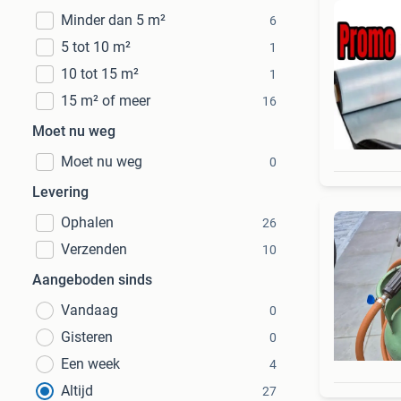
Minder dan 5 m²
6
5 tot 10 m²
1
10 tot 15 m²
1
15 m² of meer
16
Moet nu weg
Moet nu weg
0
Levering
Ophalen
26
Verzenden
10
Aangeboden sinds
Vandaag
0
Gisteren
0
Een week
4
Altijd
27