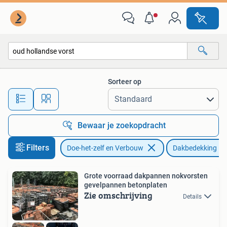
Dakpannen en Dakbedekking
Sorteer op
Alle afstanden…
Bewaar je zoekopdracht
Filters
Doe-het-zelf en Verbouw
Dakbedekking
Grote voorraad dakpannen nokvorsten
gevelpannen betonplaten
Zie omschrijving
Details