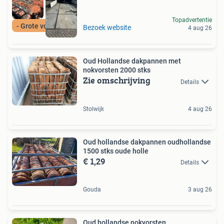
Topadvertentie
- Grote voorraad -
Bezoek website
4 aug 26
Oud Hollandse dakpannen met
nokvorsten 2000 stks
Zie omschrijving
Details
Stolwijk
4 aug 26
Oud hollandse dakpannen oudhollandse
1500 stks oude holle
€ 1,29
Details
Gouda
3 aug 26
Oud hollandse nokvorsten,