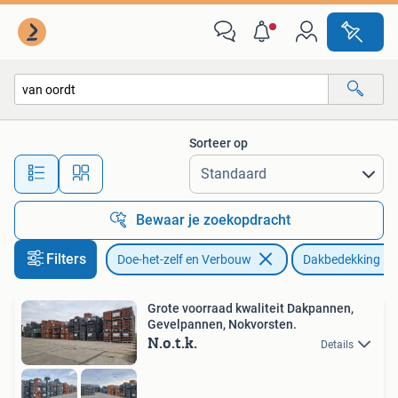
Dakpannen en Dakbedekking
Sorteer op
Alle afstanden…
Bewaar je zoekopdracht
Filters
Doe-het-zelf en Verbouw
Dakbedekking
Grote voorraad kwaliteit Dakpannen,
Gevelpannen, Nokvorsten.
N.o.t.k.
Details