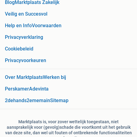
Blog
Marktplaats Zakelijk
Veilig en Succesvol
Help en Info
Voorwaarden
Privacyverklaring
Cookiebeleid
Privacyvoorkeuren
Over Marktplaats
Werken bij
Perskamer
Adevinta
2dehands
2ememain
Sitemap
Marktplaats is, voor zover wettelijk toegestaan, niet
aansprakelijk voor (gevolg)schade die voortkomt uit het gebruik
van deze site, dan wel uit fouten of ontbrekende functionaliteiten