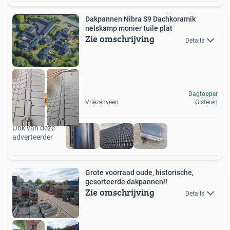
Dakpannen Nibra S9 Dachkoramik
nelskamp monier tuile plat
Zie omschrijving
Details
Dagtopper
Zo goed als nieuw
Vriezenveen
Gisteren
Ook van deze
adverteerder
Grote voorraad oude, historische,
gesorteerde dakpannen!!
Zie omschrijving
Details