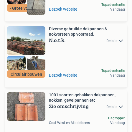
Topadvertentie
- Grote voorraad -
Bezoek website
Vandaag
Diverse gebruikte dakpannen &
nokvorsten op voorraad.
N.o.t.k.
Details
Topadvertentie
Circulair bouwen
Bezoek website
Vandaag
1001 soorten gebakken dakpannen,
nokken, gevelpannen etc
Zie omschrijving
Details
Dagtopper
Oost West en Middelbeers
Vandaag