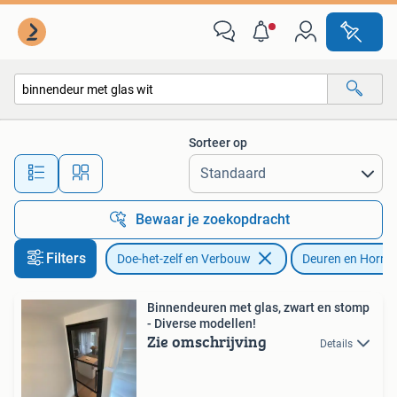
Deuren en Horren
Sorteer op
Alle afstanden…
Bewaar je zoekopdracht
Filters
Doe-het-zelf en Verbouw
Deuren en Horre
Binnendeuren met glas, zwart en stomp
- Diverse modellen!
Zie omschrijving
Details