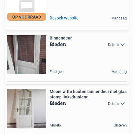
OP VOORRAAD
Bezoek website
Vandaag
Binnendeur
Bieden
Details
Eibergen
Vandaag
Mooie witte houten binnendeur met glas
stomp linksdraaiend
Bieden
Details
Almelo
Gisteren