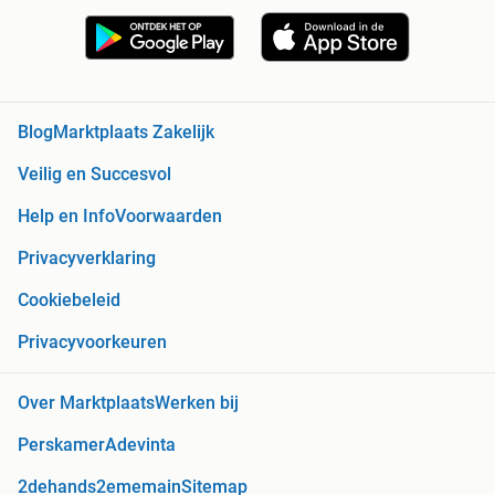
Blog
Marktplaats Zakelijk
Veilig en Succesvol
Help en Info
Voorwaarden
Privacyverklaring
Cookiebeleid
Privacyvoorkeuren
Over Marktplaats
Werken bij
Perskamer
Adevinta
2dehands
2ememain
Sitemap