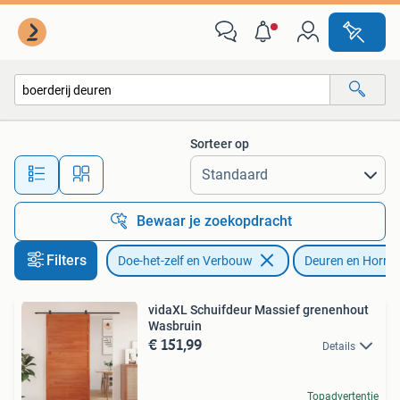
Deuren en Horren
Sorteer op
Alle afstanden…
Bewaar je zoekopdracht
Filters
Doe-het-zelf en Verbouw
Deuren en Horre
vidaXL Schuifdeur Massief grenenhout
Wasbruin
€ 151,99
Details
Topadvertentie