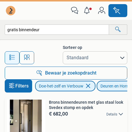
Deuren en Horren
Sorteer op
Alle afstanden…
Bewaar je zoekopdracht
Filters
Doe-het-zelf en Verbouw
Deuren en Horre
Brons binnendeuren met glas staal look
Svedex stomp en opdek
€ 682,00
Details