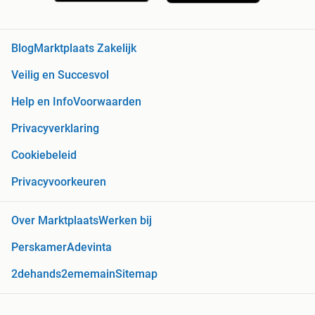
Blog
Marktplaats Zakelijk
Veilig en Succesvol
Help en Info
Voorwaarden
Privacyverklaring
Cookiebeleid
Privacyvoorkeuren
Over Marktplaats
Werken bij
Perskamer
Adevinta
2dehands
2ememain
Sitemap