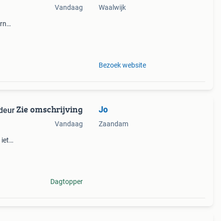
Vandaag
Waalwijk
ern
ent
n zijn
Bezoek website
Zie omschrijving
Jo
deur
Vandaag
Zaandam
iets
chts
Glas
Dagtopper