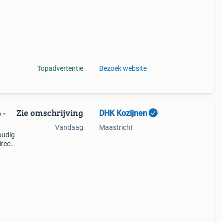
Topadvertentie
Bezoek website
Zie omschrijving
DHK Kozijnen
 -
Vandaag
Maastricht
oudig
irect
and en