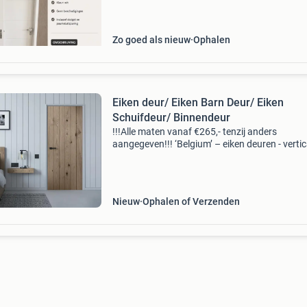
211,5 cm.
Zo goed als nieuw
Ophalen
Eiken deur/ Eiken Barn Deur/ Eiken
Schuifdeur/ Binnendeur
!!!Alle maten vanaf €265,- tenzij anders
aangegeven!!! ‘Belgium’ – eiken deuren - vertic
een van onze mooiste deuren in ons assortim
zijn echt wel de eiken deuren. Deze eiken deure
en
Nieuw
Ophalen of Verzenden