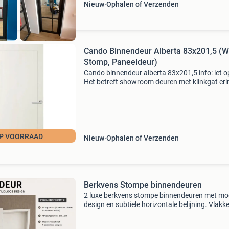
Nieuw
Ophalen of Verzenden
Cando Binnendeur Alberta 83x201,5 (Wi
Stomp, Paneeldeur)
Cando binnendeur alberta 83x201,5 info: let o
Het betreft showroom deuren met klinkgat eri
zonder scharnier frezing. Deze deuren kunnen
zowel links als rechtsdraaiend gebruikt worde
Breedte: 83 c
P VOORRAAD
Nieuw
Ophalen of Verzenden
Berkvens Stompe binnendeuren
2 luxe berkvens stompe binnendeuren met mo
design en subtiele horizontale belijning. Vlakk
stompe deur; 4 subtiele horizontale groeven;
strakke, moderne uitstraling; standaardmaat 