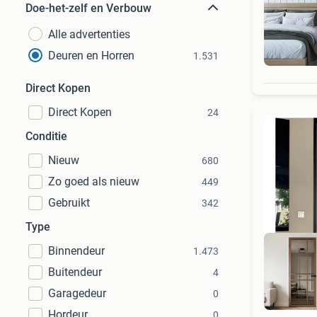
Doe-het-zelf en Verbouw
Alle advertenties
Deuren en Horren
1.531
Direct Kopen
Direct Kopen
24
Conditie
Nieuw
680
Zo goed als nieuw
449
Gebruikt
342
Type
Binnendeur
1.473
Buitendeur
4
Garagedeur
0
Hordeur
0