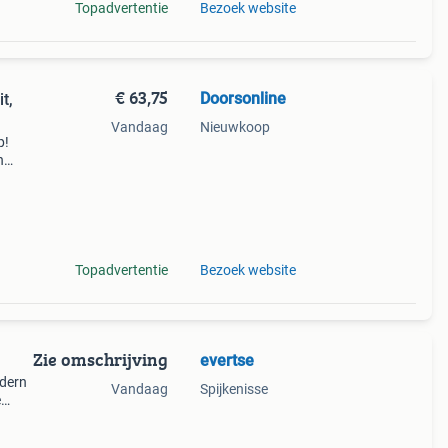
Topadvertentie
Bezoek website
€ 63,75
Doorsonline
t,
Vandaag
Nieuwkoop
p!
n
n.
Topadvertentie
Bezoek website
Zie omschrijving
evertse
dern
Vandaag
Spijkenisse
e
83 ×