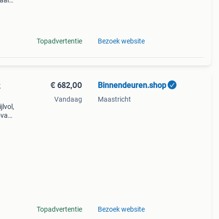
aal
ent
n zijn
Topadvertentie
Bezoek website
€ 682,00
Binnendeuren.shop
k
Vandaag
Maastricht
lvol,
ova
oor
ijn af
Topadvertentie
Bezoek website