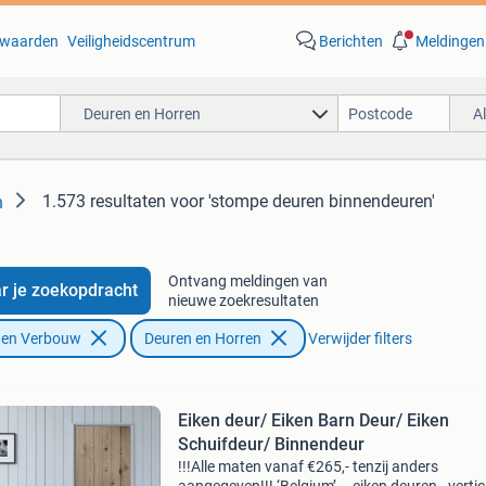
waarden
Veiligheidscentrum
Berichten
Meldingen
Deuren en Horren
A
1.573 resultaten
voor 'stompe deuren binnendeuren'
n
Ontvang meldingen van
r je zoekopdracht
nieuwe zoekresultaten
f en Verbouw
Deuren en Horren
Verwijder filters
Eiken deur/ Eiken Barn Deur/ Eiken
Schuifdeur/ Binnendeur
!!!Alle maten vanaf €265,- tenzij anders