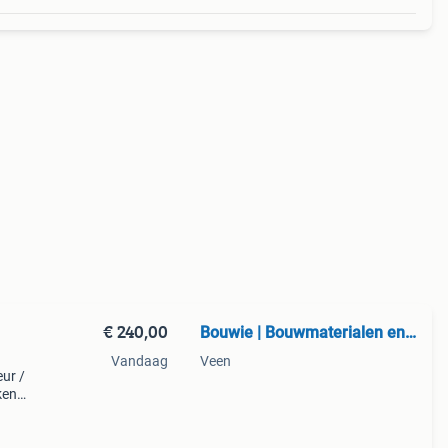
€ 240,00
Bouwie | Bouwmaterialen en Wonen
Vandaag
Veen
ur /
ken
ompe