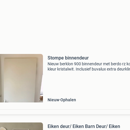
Stompe binnendeur
Nieuw berklon 900 binnendeur met berdo rz ko
kleur kristalwit. Inclusief buvalux extra deurkli
En rvs scharnieren. Draairichting links 231,5x
Nieuw
Ophalen
Eiken deur/ Eiken Barn Deur/ Eiken