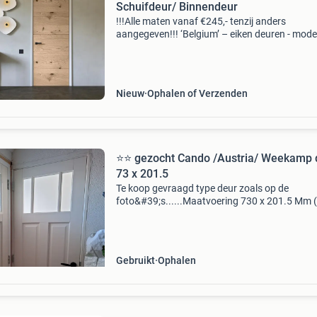
Schuifdeur/ Binnendeur
!!!Alle maten vanaf €245,- tenzij anders
aangegeven!!! ‘Belgium’ – eiken deuren - mod
een van onze mooiste deuren in ons assortim
zijn echt wel de eiken deuren. Deze eiken deure
enorm
Nieuw
Ophalen of Verzenden
⭐️⭐️ gezocht Cando /Austria/ Weekamp 
73 x 201.5
Te koop gevraagd type deur zoals op de
foto&#39;s......Maatvoering 730 x 201.5 Mm ( 
korter en of smaller ook goed )dikte 40 mm re
draaiend ( schanier aan de rechterzijde ) incl. 
.lie
Gebruikt
Ophalen