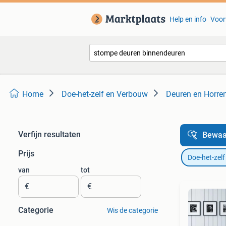
Help en info
Voor
Home
Doe-het-zelf en Verbouw
Deuren en Horre
Verfijn resultaten
Bewaa
Prijs
Doe-het-zel
van
tot
€
€
Categorie
Wis de categorie