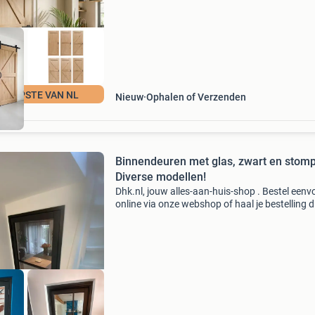
deur al
KOOPSTE VAN NL
Nieuw
Ophalen of Verzenden
Binnendeuren met glas, zwart en stomp
Diverse modellen!
Dhk.nl, jouw alles-aan-huis-shop . Bestel eenv
online via onze webshop of haal je bestelling d
op in maastricht. We leveren door heel nederl
belgië. Ben je op zoek naar een binnendeur