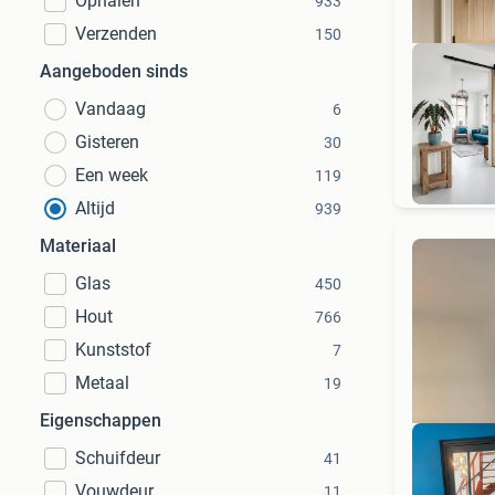
Ophalen
933
Verzenden
150
Aangeboden sinds
Vandaag
6
Gisteren
30
GOED
Een week
119
Altijd
939
Materiaal
Glas
450
Hout
766
Kunststof
7
Metaal
19
Eigenschappen
Schuifdeur
41
Vouwdeur
11