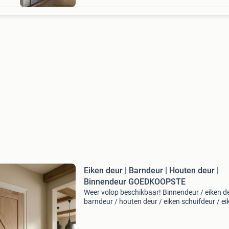
Eiken deur | Barndeur | Houten deur |
Binnendeur GOEDKOOPSTE
Weer volop beschikbaar! Binnendeur / eiken de
barndeur / houten deur / eiken schuifdeur / ei
barndeur met deze deuren haalt u een echte
eyecatcher in huis. Zowel te gebruiken als st