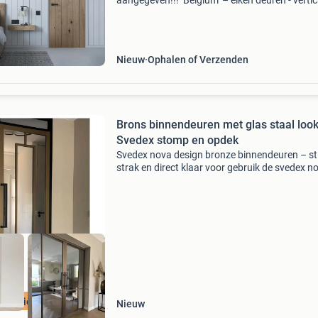
aangegeven!!! ‘Belgium’ – eiken deuren - vertic
een van onze mooiste deuren in ons assortim
zijn echt wel de eiken deuren. Deze eiken deure
en
Nieuw
Ophalen of Verzenden
Brons binnendeuren met glas staal loo
Svedex stomp en opdek
Svedex nova design bronze binnendeuren – stij
strak en direct klaar voor gebruik de svedex n
design bronze deuren zijn dé perfecte keuze v
wie houdt van design en gemak. Deze deuren z
Aanbieding
Nieuw