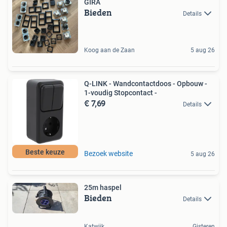
GIRA
Bieden
Details
Koog aan de Zaan
5 aug 26
Q-LINK - Wandcontactdoos - Opbouw -
1-voudig Stopcontact -
€ 7,69
Details
Beste keuze
Bezoek website
5 aug 26
25m haspel
Bieden
Details
Katwijk
Gisteren