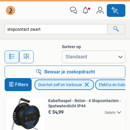
Elektra en Kabels
Sorteer op
Alle afstanden…
Bewaar je zoekopdracht
Filters
Doe-het-zelf en Verbouw
Elektra en Kabels
Kabelhaspel - Relon - 4 Stopcontacten -
Spatwaterdicht IP44
€ 34,99
Details