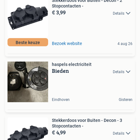
Stekkerdoos voor Buiten - Decon - 2
Stopcontacten -
€ 3,99
Details
Beste keuze
Bezoek website
4 aug 26
haspels electriciteit
Bieden
Details
Eindhoven
Gisteren
Stekkerdoos voor Buiten - Decon - 3
Stopcontacten -
€ 4,99
Details