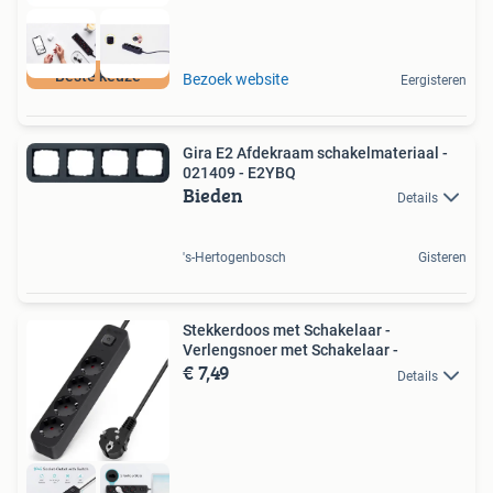
Beste keuze
Bezoek website
Eergisteren
Gira E2 Afdekraam schakelmateriaal -
021409 - E2YBQ
Bieden
Details
's-Hertogenbosch
Gisteren
Stekkerdoos met Schakelaar -
Verlengsnoer met Schakelaar -
€ 7,49
Details