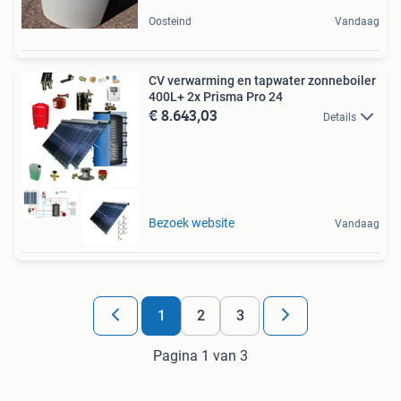
Oosteind
Vandaag
CV verwarming en tapwater zonneboiler
400L+ 2x Prisma Pro 24
€ 8.643,03
Details
Bezoek website
Vandaag
1
2
3
Pagina 1 van 3