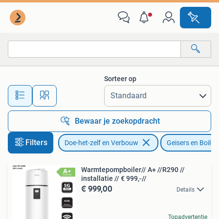
Geisers en Boilers
Sorteer op
Alle afstanden…
Bewaar je zoekopdracht
Filters
Doe-het-zelf en Verbouw
Geisers en Boiler
Warmtepompboiler// A+ //R290 //
installatie // € 999,-//
€ 999,00
Details
Topadvertentie