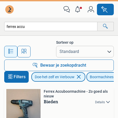
Gereedschap | Boormachines
Sorteer op
Alle afstanden…
Bewaar je zoekopdracht
Filters
Doe-het-zelf en Verbouw
Boormachines
Ferrex Accuboormachine - Zo goed als
nieuw
Bieden
Details