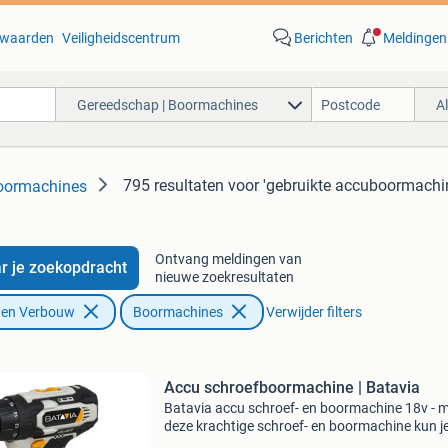
waarden
Veiligheidscentrum
Berichten
Meldingen
Gereedschap | Boormachines
A
795 resultaten
voor 'gebruikte accuboormachi
oormachines
Ontvang meldingen van
r je zoekopdracht
nieuwe zoekresultaten
f en Verbouw
Boormachines
Verwijder filters
Accu schroefboormachine | Batavia
Batavia accu schroef- en boormachine 18v - 
deze krachtige schroef- en boormachine kun je
klus in huis eenvoudig aanpakken. De machine 