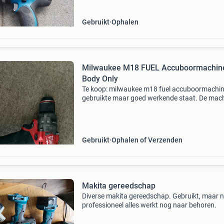
Gebruikt
Ophalen
Milwaukee M18 FUEL Accuboormachine
Body Only
Te koop: milwaukee m18 fuel accuboormachin
gebruikte maar goed werkende staat. De mac
heeft normale gebruikssporen, zoals op de foto
zien is, maar functioneert naar behoren. Deze
krachtig
Gebruikt
Ophalen of Verzenden
Makita gereedschap
Diverse makita gereedschap. Gebruikt, maar n
professioneel alles werkt nog naar behoren.