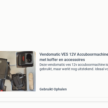
Vendomatic VES 12V Accuboormachin
met koffer en accessoires
Deze vendomatic ves 12v accuboormachine is
gebruikt, maar werkt nog uitstekend. Ideaal v
diverse klussen in en om het huis. Wordt gelev
een handige koffer met oplader en diverse
accessoires,
Gebruikt
Ophalen