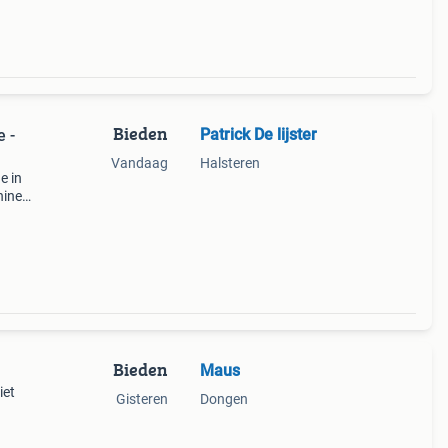
Bieden
Patrick De lijster
 -
Vandaag
Halsteren
e in
hine
’s te
Bieden
Maus
iet
Gisteren
Dongen