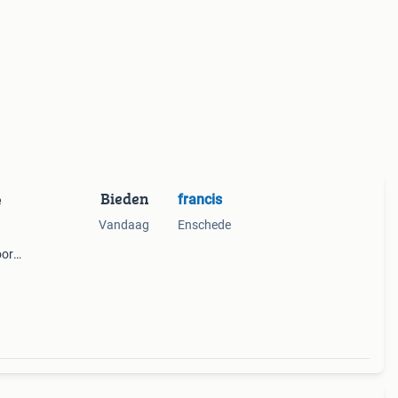
Bieden
francis
e
Vandaag
Enschede
oor
erd in