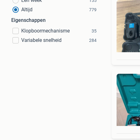
Een week
155
Altijd
779
Eigenschappen
Klopboormechanisme
35
Variabele snelheid
284