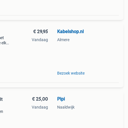
€ 29,95
Kabelshop.nl
met
Vandaag
Almere
 elke
ligt
ntrol
Bezoek website
€ 25,00
Pipi
lt
Vandaag
Naaldwijk
en