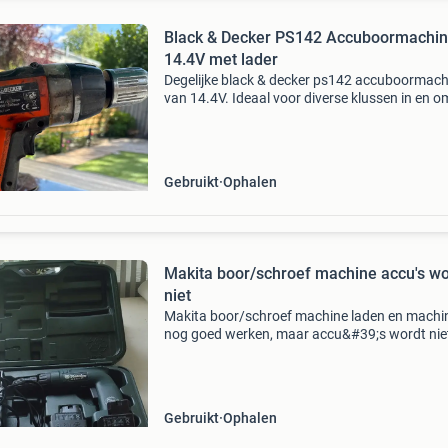
Black & Decker PS142 Accuboormachi
14.4V met lader
Degelijke black & decker ps142 accuboormach
van 14.4V. Ideaal voor diverse klussen in en o
huis. Wordt geleverd inclusief de originele lade
boormachine is gebruikt, maar werkt nog naa
Gebruikt
Ophalen
Makita boor/schroef machine accu's wo
niet
Makita boor/schroef machine laden en machi
nog goed werken, maar accu&#39;s wordt nie
Gebruikt
Ophalen