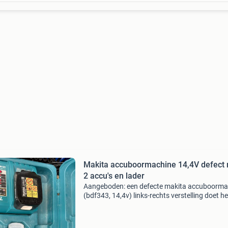
Makita accuboormachine 14,4V defect
2 accu's en lader
Aangeboden: een defecte makita accuboorma
(bdf343, 14,4v) links-rechts verstelling doet he
meer, niet doorgebrand, inclusief twee accu&
bl1415 en een snellader (dc18ra). De boormac