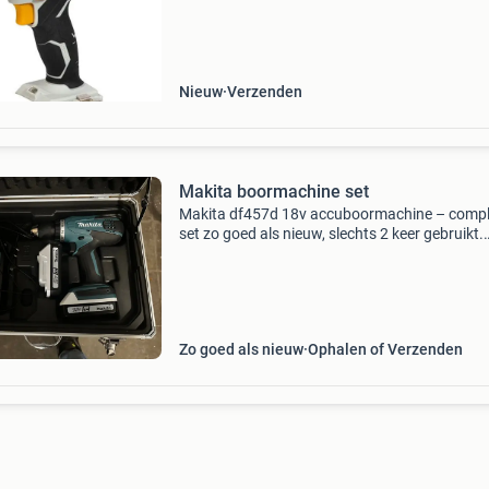
prettig in de hand en staat garant voor veel co
Nieuw
Verzenden
Makita boormachine set
Makita df457d 18v accuboormachine – compl
set zo goed als nieuw, slechts 2 keer gebruikt.
Compleet geleverd met: -makita df457d
boor-/schroefmachine -2 originele 18v li-ion
accu&#39;s (1,5ah) -
Zo goed als nieuw
Ophalen of Verzenden