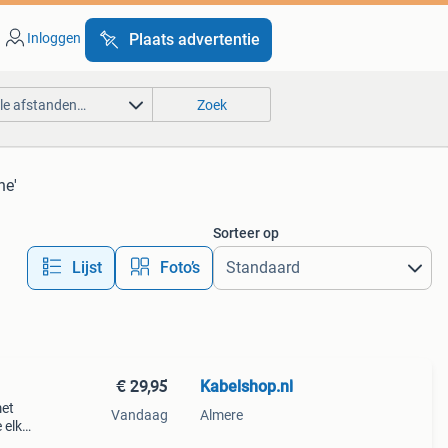
Inloggen
Plaats advertentie
lle afstanden…
Zoek
ne'
Sorteer op
Lijst
Foto’s
€ 29,95
Kabelshop.nl
met
Vandaag
Almere
 elke
ligt