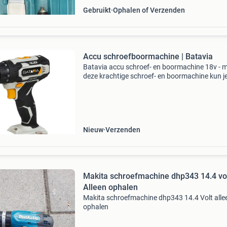
Gebruikt
Ophalen of Verzenden
Accu schroefboormachine | Batavia
Batavia accu schroef- en boormachine 18v - 
deze krachtige schroef- en boormachine kun je
klus in huis eenvoudig aanpakken. De machine 
prettig in de hand en staat garant voor veel co
Nieuw
Verzenden
Makita schroefmachine dhp343 14.4 vo
Alleen ophalen
Makita schroefmachine dhp343 14.4 Volt alle
ophalen