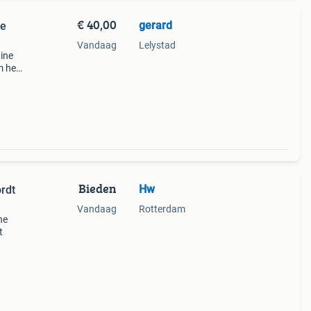
€ 40,00
gerard
ne
Vandaag
Lelystad
ine
m het
r. De
Bieden
Hw
rdt
Vandaag
Rotterdam
ne
t