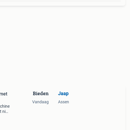
Bieden
Jaap
 met
Vandaag
Assen
chine
t niet
#39;s