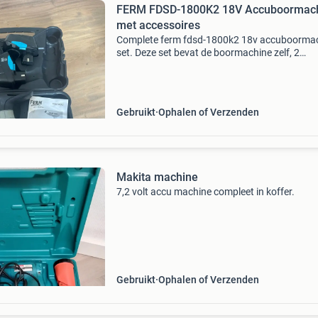
FERM FDSD-1800K2 18V Accuboormac
met accessoires
Complete ferm fdsd-1800k2 18v accuboorma
set. Deze set bevat de boormachine zelf, 2
accu&#39;s, een oplader, een handige koffer 
opslag en transport, diverse bitjes en boortjes,
de ori
Gebruikt
Ophalen of Verzenden
Makita machine
7,2 volt accu machine compleet in koffer.
Gebruikt
Ophalen of Verzenden