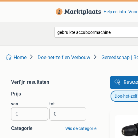
Help en info
Voor
Home
Doe-het-zelf en Verbouw
Gereedschap | B
Verfijn resultaten
Bewaa
Prijs
Doe-het-zel
van
tot
€
€
Categorie
Wis de categorie