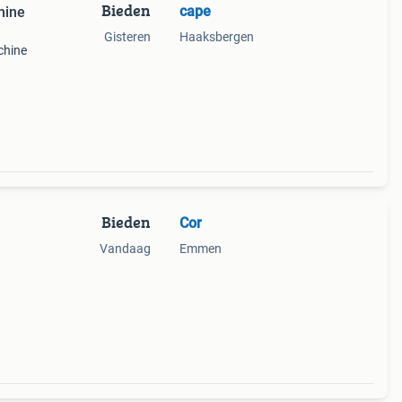
Bieden
cape
hine
Gisteren
Haaksbergen
chine
voor
 en
Bieden
Cor
Vandaag
Emmen