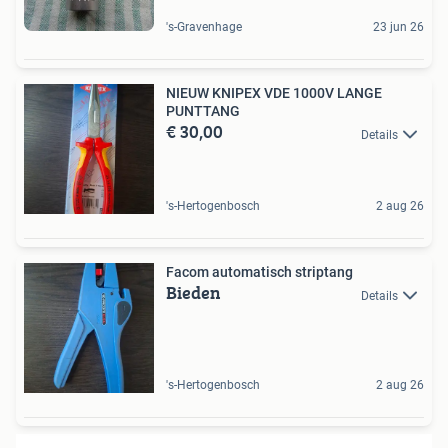
's-Gravenhage
23 jun 26
NIEUW KNIPEX VDE 1000V LANGE
PUNTTANG
€ 30,00
Details
's-Hertogenbosch
2 aug 26
Facom automatisch striptang
Bieden
Details
's-Hertogenbosch
2 aug 26