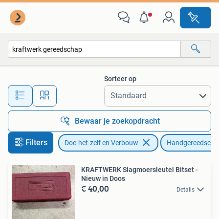
Gereedschap | Handgereedschap
Sorteer op
Alle afstanden…
Bewaar je zoekopdracht
Filters
Doe-het-zelf en Verbouw
Handgereedscha
KRAFTWERK Slagmoersleutel Bitset -
Nieuw in Doos
€ 40,00
Details