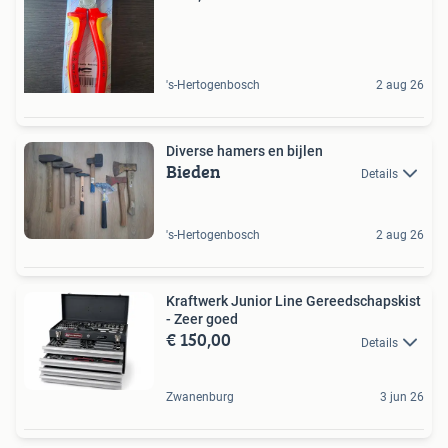
's-Hertogenbosch
2 aug 26
Diverse hamers en bijlen
Bieden
Details
's-Hertogenbosch
2 aug 26
Kraftwerk Junior Line Gereedschapskist
- Zeer goed
€ 150,00
Details
Zwanenburg
3 jun 26