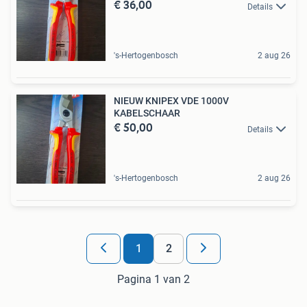
€ 36,00
Details
's-Hertogenbosch
2 aug 26
NIEUW KNIPEX VDE 1000V
KABELSCHAAR
€ 50,00
Details
's-Hertogenbosch
2 aug 26
1
2
Pagina 1 van 2