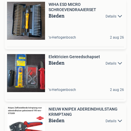
WIHA ESD MICRO
SCHROEVENDRAAIERSET
Bieden
Details
's-Hertogenbosch
2 aug 26
Elektricien Gereedschapset
Bieden
Details
's-Hertogenbosch
2 aug 26
NIEUW KNIPEX ADEREINDHULSTANG
KRIMPTANG
Bieden
Details