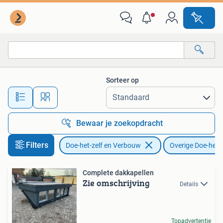
Overige Doe-het-zelf en Verbouw
Sorteer op
Alle afstanden…
Bewaar je zoekopdracht
Filters
Doe-het-zelf en Verbouw
Overige Doe-het-
Complete dakkapellen
Zie omschrijving
Details
Topadvertentie