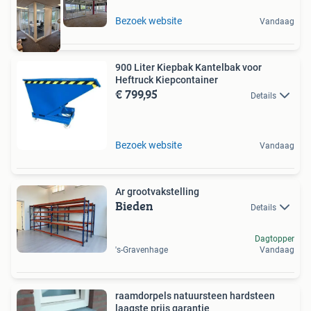
Bezoek website
Vandaag
900 Liter Kiepbak Kantelbak voor
Heftruck Kiepcontainer
€ 799,95
Details
Bezoek website
Vandaag
Ar grootvakstelling
Bieden
Details
Dagtopper
's-Gravenhage
Vandaag
raamdorpels natuursteen hardsteen
laagste prijs garantie