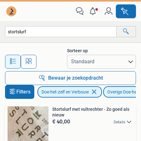
Overige Doe-het-zelf en Verbouw
Sorteer op
Alle afstanden…
Bewaar je zoekopdracht
Filters
Doe-het-zelf en Verbouw
Overige Doe-het-
Stortslurf met vultrechter - Zo goed als
nieuw
€ 40,00
Details