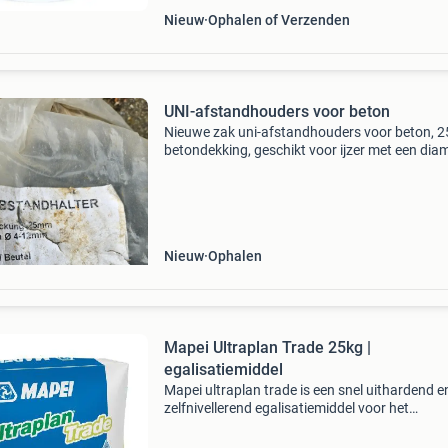
Nieuw
Ophalen of Verzenden
UNI-afstandhouders voor beton
Nieuwe zak uni-afstandhouders voor beton,
betondekking, geschikt voor ijzer met een dia
van 4-12mm. Ideaal voor bouwprojecten.
Nieuw
Ophalen
Mapei Ultraplan Trade 25kg |
egalisatiemiddel
Mapei ultraplan trade is een snel uithardend e
zelfnivellerend egalisatiemiddel voor het
binnenshuis egaliseren van vloeren. Het produ
geschikt voor laagdiktes van 3 tot 40 mm per 