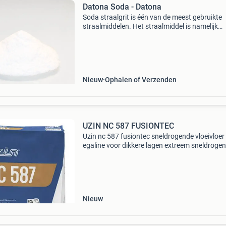
Datona Soda - Datona
Soda straalgrit is één van de meest gebruikte
straalmiddelen. Het straalmiddel is namelijk
geschikt voor het reinigen van onder andere b
hout, kunststof, polyester, steen, ijzer, staal,
aluminium
Nieuw
Ophalen of Verzenden
UZIN NC 587 FUSIONTEC
Uzin nc 587 fusiontec sneldrogende vloeivloer
egaline voor dikkere lagen extreem sneldroge
snel leg klaar: zelfs bij ongunstige klimatologi
omstandigheden geschikt voor verpompen bij
grotere opp
Nieuw