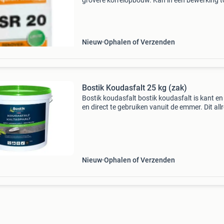
grovere korrelopbouw. Kan in één bewerking t
een laagdikte van 1 tot maximaal 20mm word
aangebracht op cementdekvloer, beton, oude
tegelvloer. &
Nieuw
Ophalen of Verzenden
Bostik Koudasfalt 25 kg (zak)
Bostik koudasfalt bostik koudasfalt is kant en
en direct te gebruiken vanuit de emmer. Dit al
reparatieproduct maakt het mogelijk om diver
soorten schades eenvoudig en kosteneffectief
Nieuw
Ophalen of Verzenden