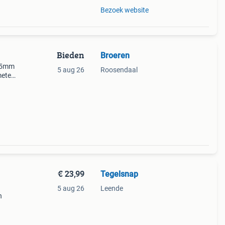
Bezoek website
Bieden
Broeren
 25mm
5 aug 26
Roosendaal
meter
€ 23,99
Tegelsnap
5 aug 26
Leende
n
ct is
laag