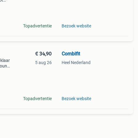
ot
en
Topadvertentie
Bezoek website
€ 34,90
Combifit
 klaar
5 aug 26
Heel Nederland
lround
se
 te
Topadvertentie
Bezoek website