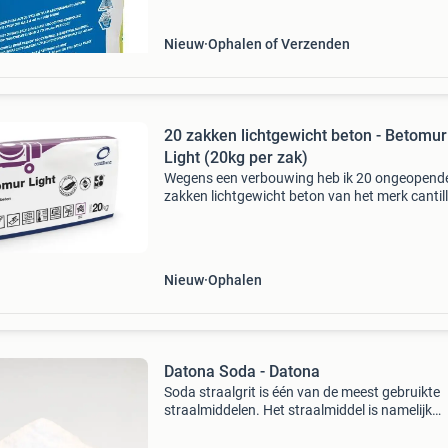
en zorgt
Nieuw
Ophalen of Verzenden
20 zakken lichtgewicht beton - Betomur
Light (20kg per zak)
Wegens een verbouwing heb ik 20 ongeopend
zakken lichtgewicht beton van het merk cantil
type betomur light, over. Elke zak weegt 20 kg.
beton is ideaal voor diverse bouwprojecten wa
gew
Nieuw
Ophalen
Datona Soda - Datona
Soda straalgrit is één van de meest gebruikte
straalmiddelen. Het straalmiddel is namelijk
geschikt voor het reinigen van onder andere b
hout, kunststof, polyester, steen, ijzer, staal,