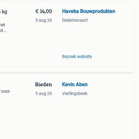
€ 14,00
Haveka Bouwprodukten
5 kg
5 aug 26
Dedemsvaart
met
ot
en
Bezoek website
Bieden
Kevin Aben
l voor
5 aug 26
Vierlingsbeek