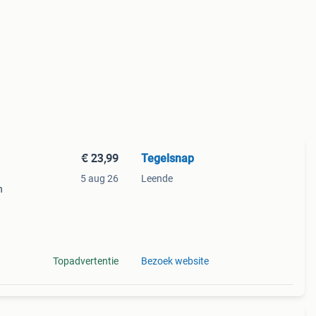
€ 23,99
Tegelsnap
5 aug 26
Leende
n
ct is
laag
Topadvertentie
Bezoek website