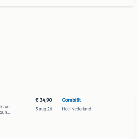
€ 34,90
Combifit
 klaar
5 aug 26
Heel Nederland
lround
se
 te