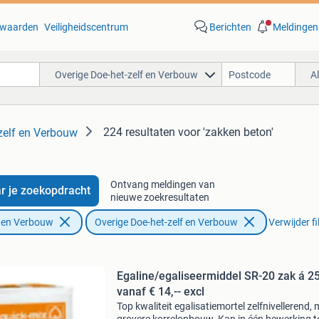
waarden
Veiligheidscentrum
Berichten
Meldingen
Overige Doe-het-zelf en Verbouw
A
224 resultaten
voor 'zakken beton'
zelf en Verbouw
Ontvang meldingen van
r je zoekopdracht
nieuwe zoekresultaten
f en Verbouw
Overige Doe-het-zelf en Verbouw
Verwijder fi
Egaline/egaliseermiddel SR-20 zak á 2
vanaf € 14,-- excl
Top kwaliteit egalisatiemortel zelfnivellerend, 