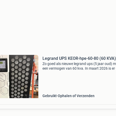
Legrand UPS KEOR-hpe-60-80 (60 KVA)
Zo goed als nieuwe legrand ups (5 jaar oud) m
een vermogen van 60 kva. In maart 2026 is er
nieuw accupakket ingegaan met long life batte
(180 st). Uitermate geschikt voor de doe het ze
Gebruikt
Ophalen of Verzenden