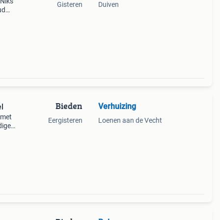
 Niks
Gisteren
Duiven
ud
Bieden
Verhuizing
l
 met
Eergisteren
Loenen aan de Vecht
dige