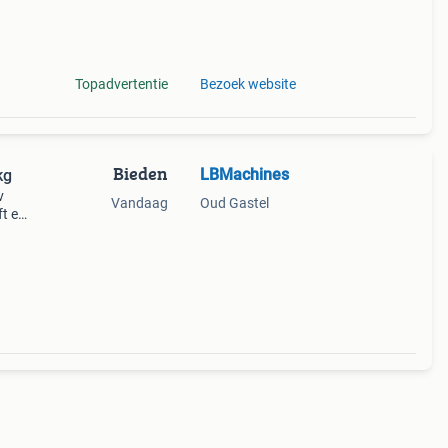
n
Topadvertentie
Bezoek website
Bieden
LBMachines
kg
v
Vandaag
Oud Gastel
ft een
2500
 voor