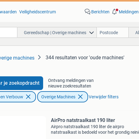
waarden
Veiligheidscentrum
Berichten
Meldingen
Gereedschap | Overige machines
A
344 resultaten
voor 'oude machines'
verige machines
Ontvang meldingen van
r je zoekopdracht
nieuwe zoekresultaten
f en Verbouw
Overige Machines
Verwijder filters
AirPro natstraalkast 190 liter
Airpro natstraalkast 190 liter de airpro
natstraalkast is bedoeld voor het grondig rein
van onderdelen zonder het oppervlak agressie