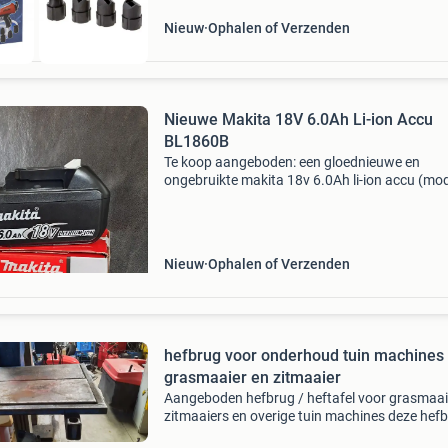
Nieuw
Ophalen of Verzenden
Nieuwe Makita 18V 6.0Ah Li-ion Accu
BL1860B
Te koop aangeboden: een gloednieuwe en
ongebruikte makita 18v 6.0Ah li-ion accu (mo
bl1860b). Deze krachtige accu is ideaal voor a
makita 18v gereedschap en biedt een lange
gebruiksduur. Perfec
Nieuw
Ophalen of Verzenden
hefbrug voor onderhoud tuin machines
grasmaaier en zitmaaier
Aangeboden hefbrug / heftafel voor grasmaai
zitmaaiers en overige tuin machines deze hef
hebben ze bij ons ooit zelf verbouwd van een 