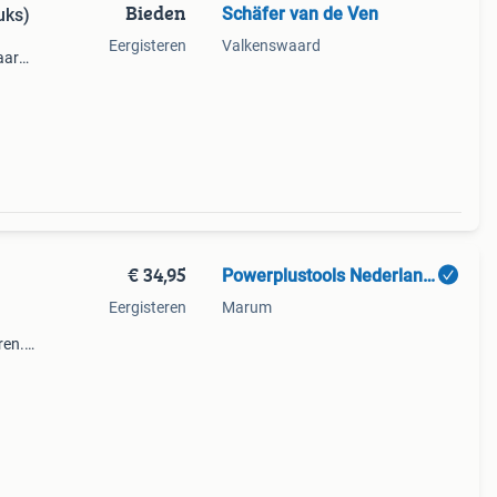
Bieden
Schäfer van de Ven
uks)
Eergisteren
Valkenswaard
aar
ijd.
€ 34,95
Powerplustools Nederland BV
Eergisteren
Marum
ren.
 Dit