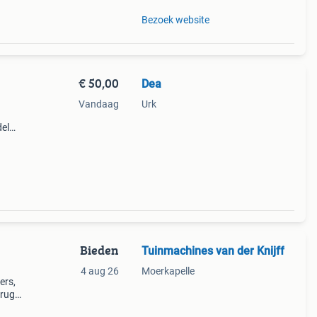
Bezoek website
€ 50,00
Dea
Vandaag
Urk
del
l uw
Bieden
Tuinmachines van der Knijff
4 aug 26
Moerkapelle
ers,
brug
oude