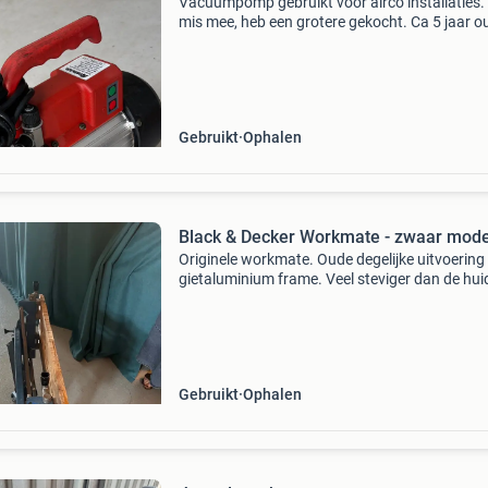
Vacuümpomp gebruikt voor airco installaties.
mis mee, heb een grotere gekocht. Ca 5 jaar o
inclusief flessen nieuwe olie
Gebruikt
Ophalen
Black & Decker Workmate - zwaar mode
Originele workmate. Oude degelijke uitvoering
gietaluminium frame. Veel steviger dan de hui
modellen. Vraagprijs €95
Gebruikt
Ophalen