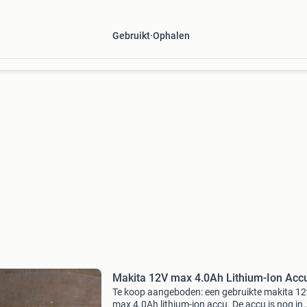
2 koloms auto hefbrug. De brug kan nog wer
gezien
Gebruikt
Ophalen
Makita 12V max 4.0Ah Lithium-Ion Acc
Te koop aangeboden: een gebruikte makita 12
max 4.0Ah lithium-ion accu. De accu is nog in