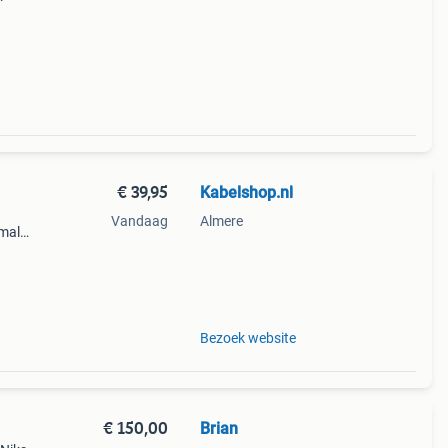
ccu.
€ 39,95
Kabelshop.nl
Vandaag
Almere
imale
acte
veral
Bezoek website
€ 150,00
Brian