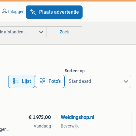
Inloggen
Plaats advertentie
lle afstanden…
Zoek
Sorteer op
Lijst
Foto’s
€ 1.975,00
Weldingshop.nl
Vandaag
Beverwijk
igen
f aan