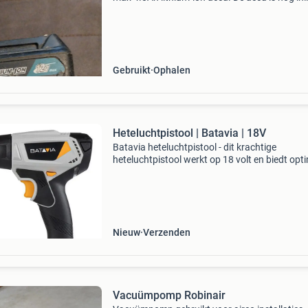
goede staat en werkt naar behoren, ideaal als
reserveaccu of ter vervanging van een oude a
Let op: dit is
Gebruikt
Ophalen
Heteluchtpistool | Batavia | 18V
Batavia heteluchtpistool - dit krachtige
heteluchtpistool werkt op 18 volt en biedt opt
flexibiliteit bij klusprojecten. Dankzij het comp
ontwerp neem je het gereedschap eenvoudig o
mee
Nieuw
Verzenden
Vacuümpomp Robinair