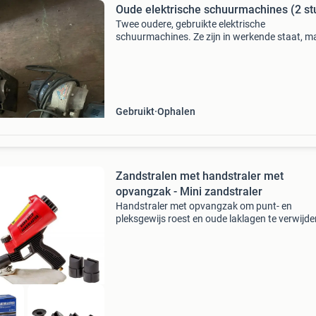
Oude elektrische schuurmachines (2 st
Twee oudere, gebruikte elektrische
schuurmachines. Ze zijn in werkende staat, m
vertonen duidelijke tekenen van slijtage en leeft
Ideaal voor verzamelaars of voor onderdelen.
Gebruikt
Ophalen
Zandstralen met handstraler met
opvangzak - Mini zandstraler
Handstraler met opvangzak om punt- en
pleksgewijs roest en oude laklagen te verwijde
Inclusief 4 rubberen adapters die tegen het te
stralen oppervlakte geplaatst kunnen worden.
straalpistool k