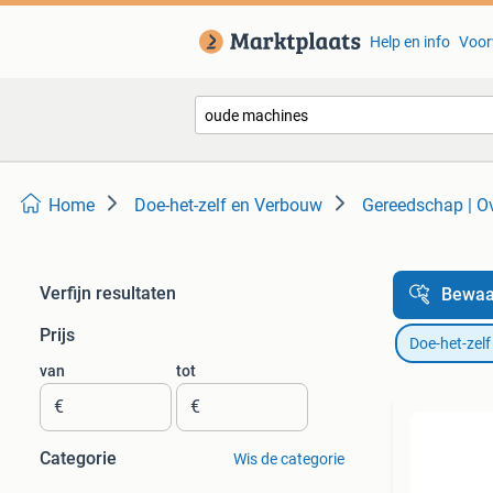
Help en info
Voor
Home
Doe-het-zelf en Verbouw
Gereedschap | O
Verfijn resultaten
Bewaa
Prijs
Doe-het-zel
van
tot
€
€
Categorie
Wis de categorie