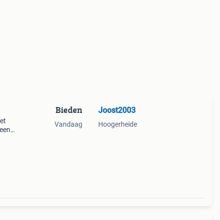
Bieden
Joost2003
et
Vandaag
Hoogerheide
 een
rijen
lf ho