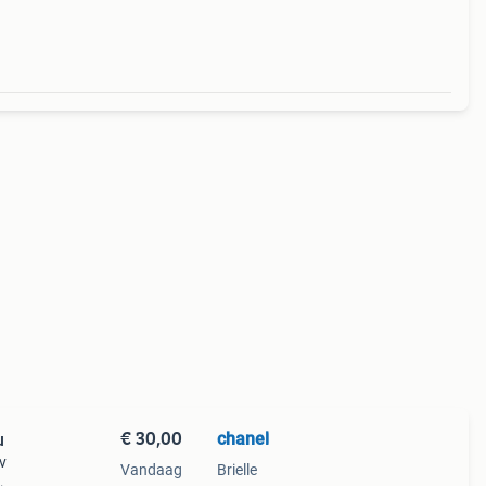
kend
€ 30,00
chanel
u
v
Vandaag
Brielle