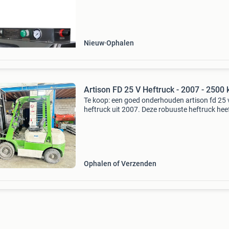
te tasten. Water, glasparel en perslucht worde
gecombinee
Nieuw
Ophalen
Artison FD 25 V Heftruck - 2007 - 2500 
Te koop: een goed onderhouden artison fd 25 
heftruck uit 2007. Deze robuuste heftruck hee
hefhoogte van 400 cm en een capaciteit van 
kg, met een eigen gewicht van 3920 kg. Ideaal
div
Ophalen of Verzenden