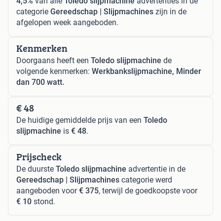
4,5%
van alle
Toledo slijpmachine
advertenties in de
categorie
Gereedschap | Slijpmachines
zijn in de
afgelopen week aangeboden.
Kenmerken
Doorgaans heeft een
Toledo slijpmachine
de
volgende kenmerken:
Werkbankslijpmachine, Minder
dan 700 watt.
€ 48
De huidige gemiddelde prijs van een
Toledo
slijpmachine
is
€ 48
.
Prijscheck
De duurste
Toledo slijpmachine
advertentie in de
Gereedschap | Slijpmachines
categorie werd
aangeboden voor
€ 375
, terwijl de goedkoopste voor
€ 10
stond.