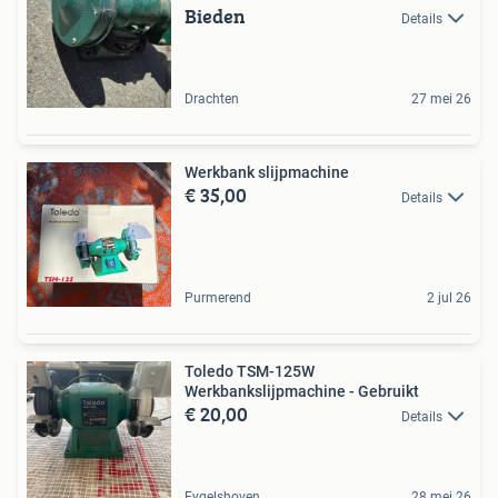
Bieden
Details
Drachten
27 mei 26
Werkbank slijpmachine
€ 35,00
Details
Purmerend
2 jul 26
Toledo TSM-125W
Werkbankslijpmachine - Gebruikt
€ 20,00
Details
Eygelshoven
28 mei 26