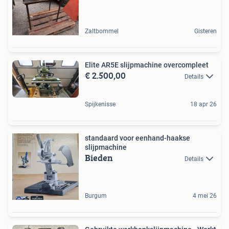
Zaltbommel
Gisteren
Elite AR5E slijpmachine overcompleet
€ 2.500,00
Details
Spijkenisse
18 apr 26
standaard voor eenhand-haakse
slijpmachine
Bieden
Details
Burgum
4 mei 26