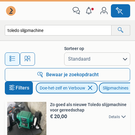
Gereedschap | Slijpmachines
Sorteer op
Alle afstanden…
Bewaar je zoekopdracht
Filters
Doe-het-zelf en Verbouw
Slijpmachines
Zo goed als nieuwe Toledo slijpmachine
voor gereedschap
€ 20,00
Details