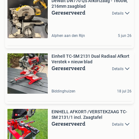
DeWalt DW770 QS Afkortzaag - 1600W,
216mm zaagblad
Gereserveerd
Details
Alphen aan den Rijn
5 jun 26
Einhell TC-SM 2131 Dual Radiaal Afkort
Verstek + nieuw blad
Gereserveerd
Details
Biddinghuizen
18 jul 26
EINHELL AFKORT-/VERSTEKZAAG TC-
SM 2131/1 incl. Zaagtafel
Gereserveerd
Details