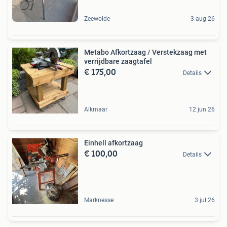
Zeewolde
3 aug 26
Metabo Afkortzaag / Verstekzaag met
verrijdbare zaagtafel
€ 175,00
Details
Alkmaar
12 jun 26
Einhell afkortzaag
€ 100,00
Details
Marknesse
3 jul 26