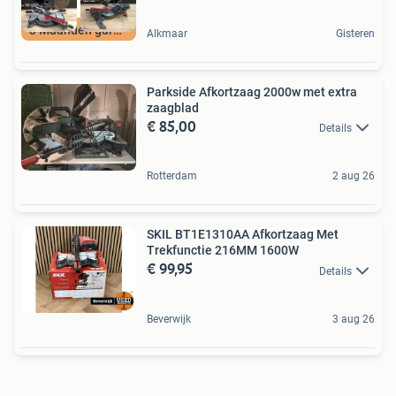
3 Maanden garantie
Alkmaar
Gisteren
Parkside Afkortzaag 2000w met extra
zaagblad
€ 85,00
Details
Rotterdam
2 aug 26
SKIL BT1E1310AA Afkortzaag Met
Trekfunctie 216MM 1600W
€ 99,95
Details
Beverwijk
3 aug 26