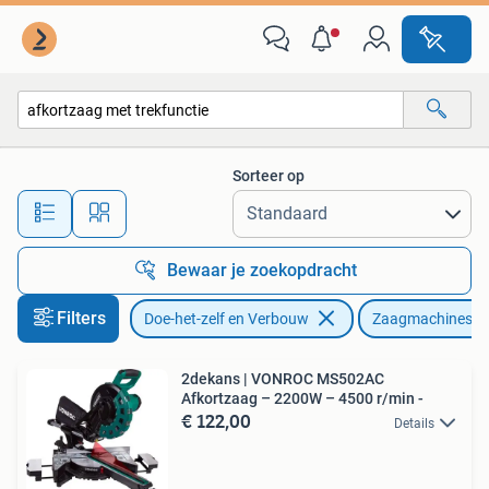
Gereedschap | Zaagmachines
Sorteer op
Alle afstanden…
Bewaar je zoekopdracht
Filters
Doe-het-zelf en Verbouw
Zaagmachines
2dekans | VONROC MS502AC
Afkortzaag – 2200W – 4500 r/min -
€ 122,00
Details