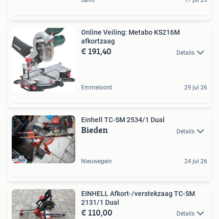
Baflo
17 jul 26
Online Veiling: Metabo KS216M
afkortzaag
€ 191,40
Details
Emmeloord
29 jul 26
Einhell TC-SM 2534/1 Dual
Bieden
Details
Nieuwegein
24 jul 26
EINHELL Afkort-/verstekzaag TC-SM
2131/1 Dual
€ 110,00
Details