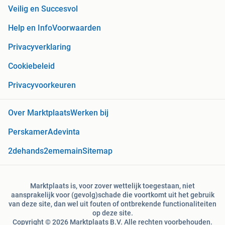
Veilig en Succesvol
Help en Info
Voorwaarden
Privacyverklaring
Cookiebeleid
Privacyvoorkeuren
Over Marktplaats
Werken bij
Perskamer
Adevinta
2dehands
2ememain
Sitemap
Marktplaats is, voor zover wettelijk toegestaan, niet
aansprakelijk voor (gevolg)schade die voortkomt uit het gebruik
van deze site, dan wel uit fouten of ontbrekende functionaliteiten
op deze site.
Copyright © 2026 Marktplaats B.V. Alle rechten voorbehouden.