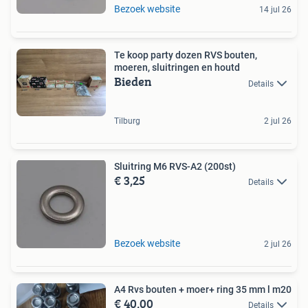
Bezoek website
14 jul 26
Te koop party dozen RVS bouten,
moeren, sluitringen en houtd
Bieden
Details
Tilburg
2 jul 26
Sluitring M6 RVS-A2 (200st)
€ 3,25
Details
Bezoek website
2 jul 26
A4 Rvs bouten + moer+ ring 35 mm l m20
€ 40,00
Details