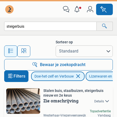
IJzerwaren en Bevestigingsmiddelen
Sorteer op
Alle afstanden…
Bewaar je zoekopdracht
Filters
Doe-het-zelf en Verbouw
IJzerwaren en Be
Stalen buis, staalbuizen, steigerbuis
nieuw en 2e keus
Zie omschrijving
Details
Topadvertentie
Westerhaar-Vriezenveensewijk
Vandaag