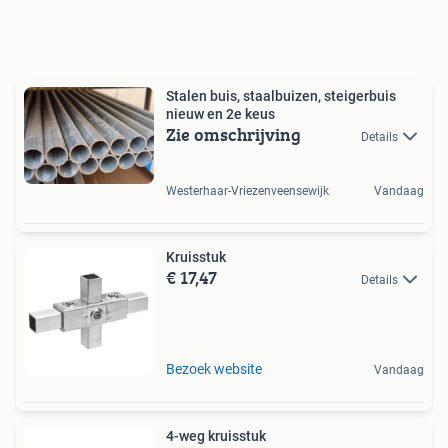
Stalen buis, staalbuizen, steigerbuis
nieuw en 2e keus
Zie omschrijving
Details
Westerhaar-Vriezenveensewijk
Vandaag
Kruisstuk
€ 17,47
Details
Bezoek website
Vandaag
4-weg kruisstuk