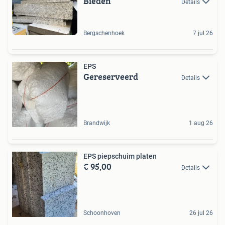
Bieden
Details
Bergschenhoek
7 jul 26
EPS
Gereserveerd
Details
Brandwijk
1 aug 26
EPS piepschuim platen
€ 95,00
Details
Schoonhoven
26 jul 26