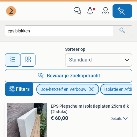
Isolatie en Afdichting
Sorteer op
Alle afstanden…
Bewaar je zoekopdracht
Filters
Doe-het-zelf en Verbouw
Isolatie en Afdich
EPS Piepschuim Isolatieplaten 25cm dik
(2 stuks)
€ 60,00
Details