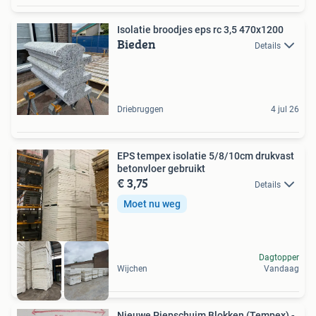
Isolatie broodjes eps rc 3,5 470x1200
Bieden
Details
Driebruggen
4 jul 26
EPS tempex isolatie 5/8/10cm drukvast
betonvloer gebruikt
€ 3,75
Details
Moet nu weg
Dagtopper
Wijchen
Vandaag
Nieuwe Piepschuim Blokken (Tempex) -