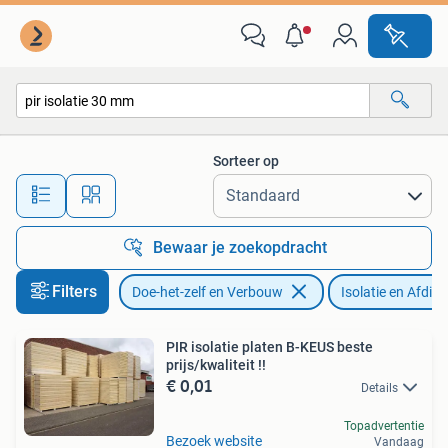
Isolatie en Afdichting
Sorteer op
Alle afstanden…
Bewaar je zoekopdracht
Filters
Doe-het-zelf en Verbouw
Isolatie en Afdich
PIR isolatie platen B-KEUS beste
prijs/kwaliteit !!
€ 0,01
Details
Topadvertentie
Bezoek website
Vandaag