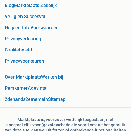
Blog
Marktplaats Zakelijk
Veilig en Succesvol
Help en Info
Voorwaarden
Privacyverklaring
Cookiebeleid
Privacyvoorkeuren
Over Marktplaats
Werken bij
Perskamer
Adevinta
2dehands
2ememain
Sitemap
Marktplaats is, voor zover wettelijk toegestaan, niet
aansprakelijk voor (gevolg)schade die voortkomt uit het gebruik
van deze site, dan wel uit fouten of ontbrekende functionaliteiten