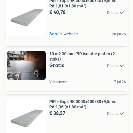
PIR + Gips RK 3000x600x40+9,5mm
Rd:1,81 (=1,80 mÂ²)
€ 40,78
Details
Bezoek website
28 jul 26
10 m2 30 mm PIR isolatie platen (2
stuks)
Gratis
Details
Vriezenveen
7 jul 26
PIR + Gips RK 3000x600x30+9,5mm
Rd:1,36 (=1,80 mÂ²)
€ 38,37
Details