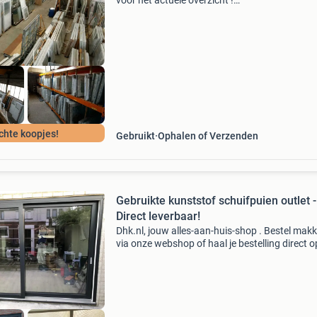
voor het actuele overzicht !
Https:www.martijnkozijn.nl/op-is-op-uit-
voorraad/op-is-op-kozijnen/ wij hebben een he
loods vol staan met: - gebruikte
chte koopjes!
Gebruikt
Ophalen of Verzenden
Gebruikte kunststof schuifpuien outlet -
Direct leverbaar!
Dhk.nl, jouw alles-aan-huis-shop . Bestel makke
via onze webshop of haal je bestelling direct 
leveren door heel nederland en belgië. Je beste
eenvoudig online via de link onderaan deze ad