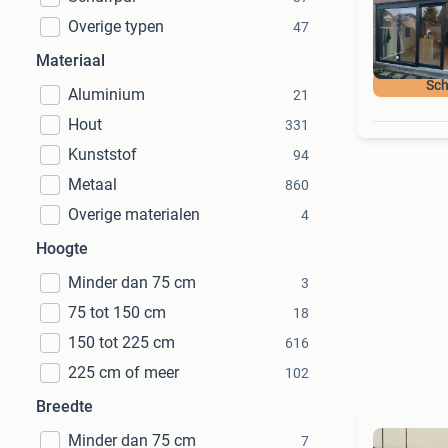
Overige typen
47
Materiaal
Sch
Aluminium
21
Hout
331
Kunststof
94
Metaal
860
Overige materialen
4
Hoogte
Minder dan 75 cm
3
75 tot 150 cm
18
150 tot 225 cm
616
225 cm of meer
102
Breedte
Minder dan 75 cm
7