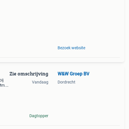
le
Bezoek website
Zie omschrijving
W&W Groep BV
bij
Vandaag
Dordrecht
 Mm.
ien
Dagtopper