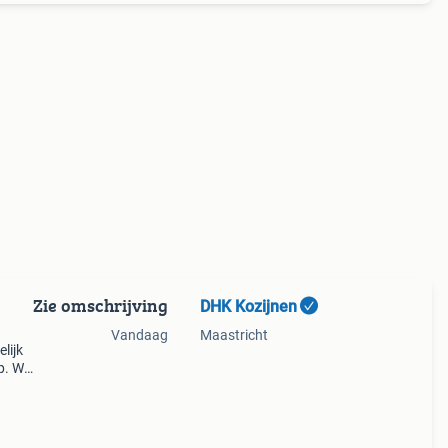
Zie omschrijving
DHK Kozijnen
Vandaag
Maastricht
lijk
op. We
lt