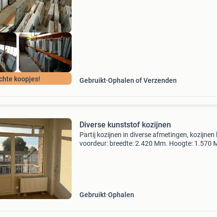
voorraad/op-is-op-kozijnen/ wij hebben een he
loods vol staan met: - gebruikte
chte koopjes!
Gebruikt
Ophalen of Verzenden
Diverse kunststof kozijnen
Partij kozijnen in diverse afmetingen, kozijnen 
voordeur: breedte: 2.420 Mm. Hoogte: 1.570
Vraagprijs per kozijn € 150,— balkon kozijnen:
breedte: 1.910 Mm. Hoogte: 2.500 Mm. Voorz
van
Gebruikt
Ophalen