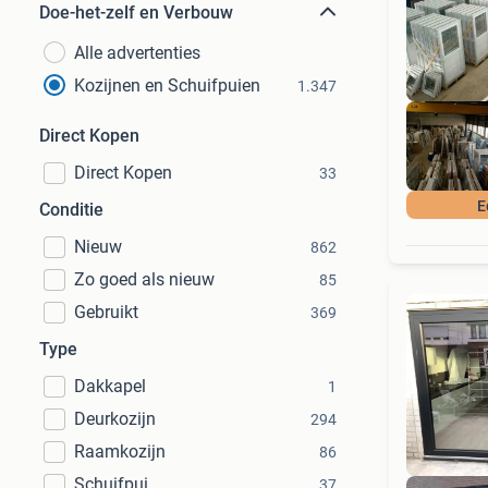
Doe-het-zelf en Verbouw
Alle advertenties
Kozijnen en Schuifpuien
1.347
Direct Kopen
Direct Kopen
33
E
Conditie
Nieuw
862
Zo goed als nieuw
85
Gebruikt
369
Type
Dakkapel
1
Deurkozijn
294
Raamkozijn
86
Schuifpui
37