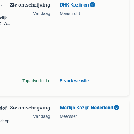
Zie omschrijving
DHK Kozijnen
-
Vandaag
Maastricht
lijk
op. We
lt
Topadvertentie
Bezoek website
Zie omschrijving
Martijn Kozijn Nederland
tof
Vandaag
Meerssen
ebshop