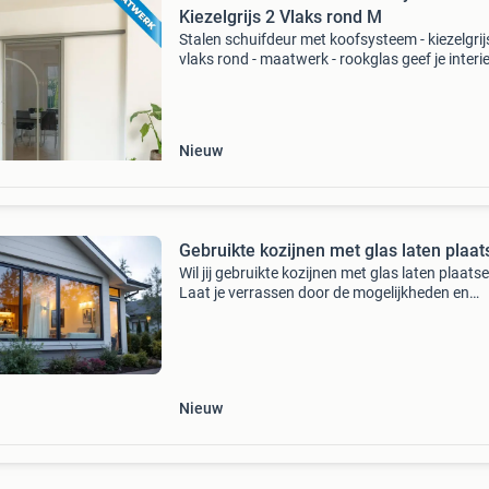
Kiezelgrijs 2 Vlaks rond M
Stalen schuifdeur met koofsysteem - kiezelgrijs
vlaks rond - maatwerk - rookglas geef je interi
een moderne make-over met deze stijlvolle sta
schuifdeur inclusief koofsysteem. De deur is 
Nieuw
Gebruikte kozijnen met glas laten plaa
Wil jij gebruikte kozijnen met glas laten plaats
Laat je verrassen door de mogelijkheden en
bespaar tot 45% op de kosten door offertes te
vergelijken! Waarom kiezen voor offertes via 
Tot 45% g
Nieuw