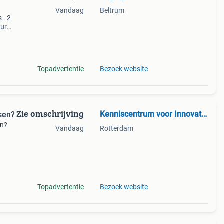
Vandaag
Beltrum
 - 2
eur
len
gem
Topadvertentie
Bezoek website
Zie omschrijving
Kenniscentrum voor Innovatie Nederland
tsen?
en?
Vandaag
Rotterdam
ons?
Topadvertentie
Bezoek website