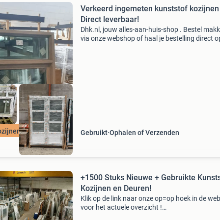
Verkeerd ingemeten kunststof kozijnen 
Direct leverbaar!
Dhk.nl, jouw alles-aan-huis-shop . Bestel makke
via onze webshop of haal je bestelling direct 
leveren door heel nederland en belgië. Je beste
eenvoudig online via de link onderaan deze ad
zijnen outlet!
Gebruikt
Ophalen of Verzenden
+1500 Stuks Nieuwe + Gebruikte Kunsts
Kozijnen en Deuren!
Klik op de link naar onze op=op hoek in de w
voor het actuele overzicht !
Https:www.martijnkozijn.nl/op-is-op-uit-