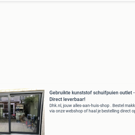
Gebruikte kunststof schuifpuien outlet -
Direct leverbaar!
Dhk.nl, jouw alles-aan-huis-shop . Bestel makke
via onze webshop of haal je bestelling direct 
leveren door heel nederland en belgië. Je beste
eenvoudig online via de link onderaan deze ad