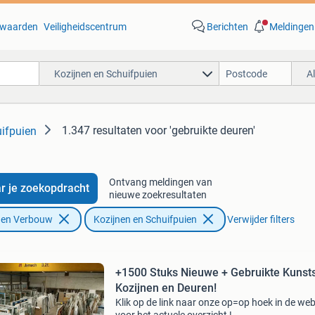
waarden
Veiligheidscentrum
Berichten
Meldingen
Kozijnen en Schuifpuien
A
1.347 resultaten
voor 'gebruikte deuren'
ifpuien
Ontvang meldingen van
r je zoekopdracht
nieuwe zoekresultaten
f en Verbouw
Kozijnen en Schuifpuien
Verwijder filters
+1500 Stuks Nieuwe + Gebruikte Kunsts
Kozijnen en Deuren!
Klik op de link naar onze op=op hoek in de w