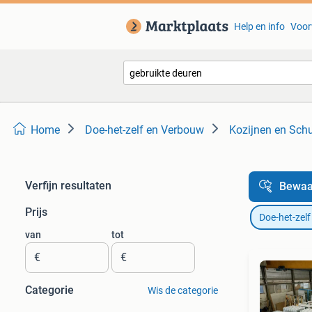
Help en info
Voor
Home
Doe-het-zelf en Verbouw
Kozijnen en Schu
Verfijn resultaten
Bewaa
Prijs
Doe-het-zel
van
tot
€
€
Categorie
Wis de categorie