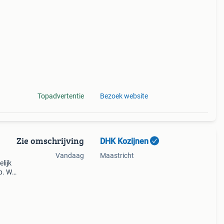
le
Topadvertentie
Bezoek website
Zie omschrijving
DHK Kozijnen
Vandaag
Maastricht
lijk
op. We
lt