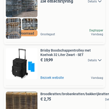
Zie omschrijving
Details
Dagtopper
Ruime voorraad
Grootegast
Vandaag
Brisby Boodschappentrolley met
Koelvak 32 Liter Zwart - SET
€ 19,99
Details
Bezoek website
Vandaag
Broodkratten/brobankratten/bakkerijkratten
€ 2,75
Det