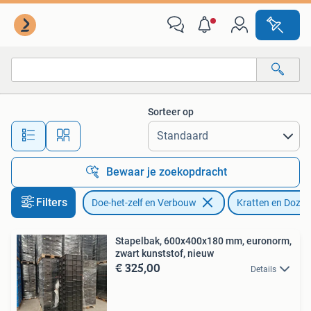
Kratten en Dozen
Sorteer op
Alle afstanden…
Bewaar je zoekopdracht
Filters
Doe-het-zelf en Verbouw
Kratten en Dozen
Stapelbak, 600x400x180 mm, euronorm,
zwart kunststof, nieuw
€ 325,00
Details