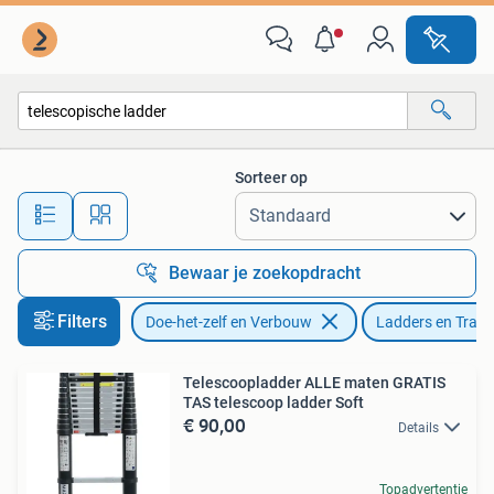
Ladders en Trappen
Sorteer op
Alle afstanden…
Bewaar je zoekopdracht
Filters
Doe-het-zelf en Verbouw
Ladders en Trap
Telescoopladder ALLE maten GRATIS
TAS telescoop ladder Soft
€ 90,00
Details
Topadvertentie