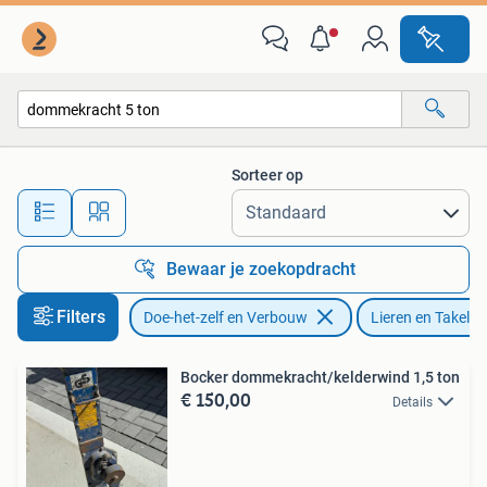
Lieren en Takels
Sorteer op
Alle afstanden…
Bewaar je zoekopdracht
Filters
Doe-het-zelf en Verbouw
Lieren en Takels
Bocker dommekracht/kelderwind 1,5 ton
€ 150,00
Details