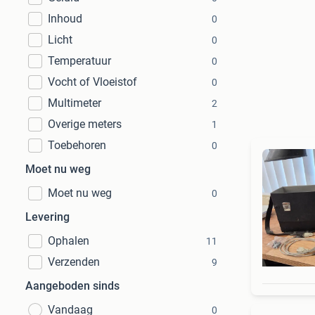
Inhoud
0
Licht
0
Temperatuur
0
Vocht of Vloeistof
0
Multimeter
2
Overige meters
1
Toebehoren
0
Moet nu weg
Moet nu weg
0
Levering
Ophalen
11
Verzenden
9
Aangeboden sinds
Vandaag
0