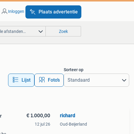
Inloggen
Plaats advertentie
lle afstanden…
Zoek
Sorteer op
Lijst
Foto’s
€ 1.000,00
richard
r
12 jul 26
Oud-Beijerland