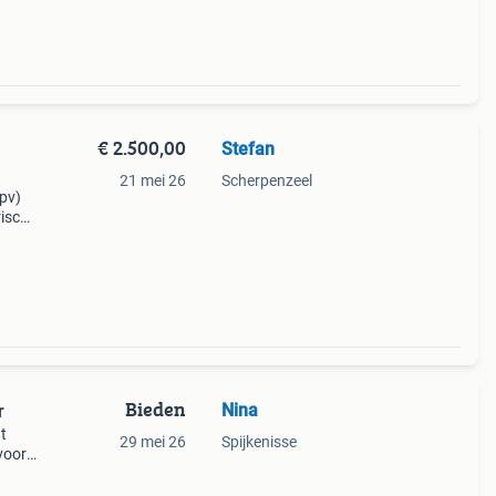
€ 2.500,00
Stefan
21 mei 26
Scherpenzeel
tpv)
rische
at
Bieden
Nina
r
t
29 mei 26
Spijkenisse
 voor
raten
pl