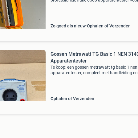
professionele fluke 6500 apparatentester voor
uitvoeren van nen 3140 / pat-keuringen van
elektrische arbeidsmiddelen. De tester verkeert
nette staat en w
Zo goed als nieuw
Ophalen of Verzenden
Gossen Metrawatt TG Basic 1 NEN 314
Apparatentester
Te koop: een gossen metrawatt tg basic 1 ne
apparatentester, compleet met handleiding en
grote hoeveelheid keuringsstickers. Dit appara
ideaal voor het testen van elektrische apparat
Ophalen of Verzenden