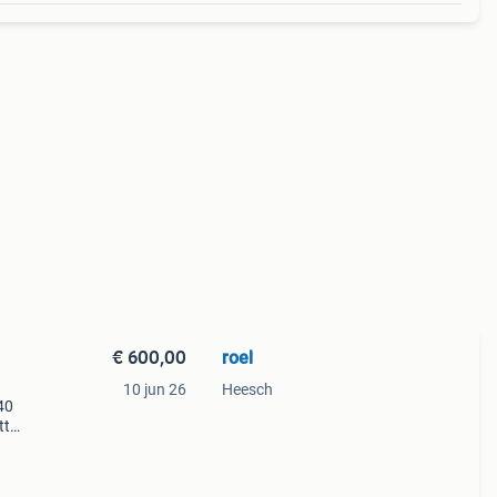
€ 600,00
roel
10 jun 26
Heesch
40
tt