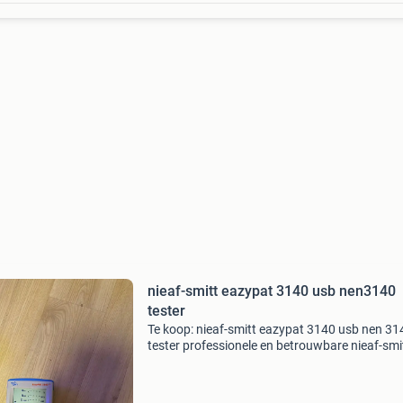
nieaf-smitt eazypat 3140 usb nen3140
tester
Te koop: nieaf-smitt eazypat 3140 usb nen 31
tester professionele en betrouwbare nieaf-smi
eazypat 3140 usb nen 3140 tester in goed
werkende staat. Ideaal voor keurmeesters,
installateurs en techn