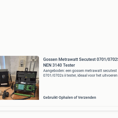
Gossen Metrawatt Secutest 0701/0702S
NEN 3140 Tester
Aangeboden: een gossen metrawatt secutest
0701/0702s ii tester, ideaal voor het uitvoeren
nen 3140 keuringen. Dit professionele apparaa
gebruikt, maar verkeert in goede staat en is vo
fu
Gebruikt
Ophalen of Verzenden