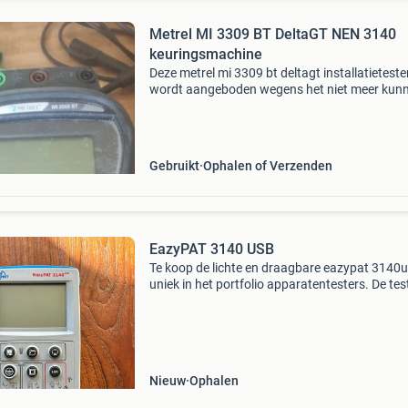
Metrel MI 3309 BT DeltaGT NEN 3140
keuringsmachine
Deze metrel mi 3309 bt deltagt installatieteste
wordt aangeboden wegens het niet meer kun
uitoefenen van het beroep. De tester is zeer we
gebruikt, en verkeert in goede staat en is klaar
Gebruikt
Ophalen of Verzenden
EazyPAT 3140 USB
Te koop de lichte en draagbare eazypat 3140u
uniek in het portfolio apparatentesters. De tes
voert alle verplichte testen volgens nen 3140
uit en heeft de beschikking over een aantal uni
Nieuw
Ophalen