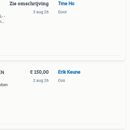
Zie omschrijving
Tme Ho
3 aug 26
Goor
,- -
n
fot
€ 150,00
Erik Keune
EN
2 aug 26
Oss
ebben
er