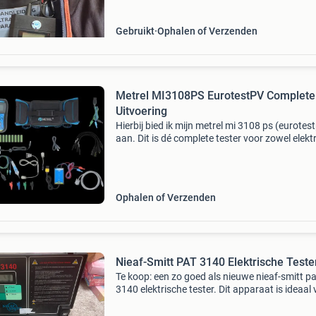
normen. De teste
Gebruikt
Ophalen of Verzenden
Metrel MI3108PS EurotestPV Complete
Uitvoering
Hierbij bied ik mijn metrel mi 3108 ps (eurotes
aan. Dit is dé complete tester voor zowel elekt
installaties (nen 1010 / nen 3140) als
fotovoltaïsche (zonnepanelen) systemen. Sta
van de te
Ophalen of Verzenden
Nieaf-Smitt PAT 3140 Elektrische Teste
Te koop: een zo goed als nieuwe nieaf-smitt pa
3140 elektrische tester. Dit apparaat is ideaal
het testen van elektrische installaties en appa
volgens de geldende normen. De tester is com