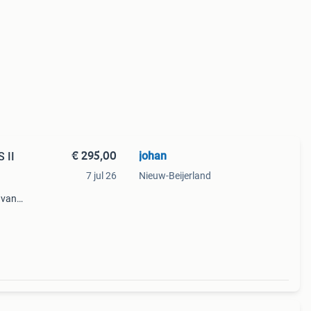
€ 295,00
johan
 II
7 jul 26
Nieuw-Beijerland
 van
t is
lledig