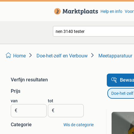
Help en info
Voor
Home
Doe-het-zelf en Verbouw
Meetapparatuur
Verfijn resultaten
Bewaa
Prijs
Doe-het-zel
van
tot
€
€
Categorie
Wis de categorie