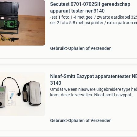
Secutest 0701-0702SII gereedschap
apparaat tester nen3140
-set 1 foto 1-4 met geel / zwarte aardkabel 325
set 2 foto 5-8 met psi printer / extra patroon e
papier 395.- -Set 3 foto 9-12 top staat weinig
gebruikt 350,- -foto 13 losse psi /printer 180,- 
Gebruikt
Ophalen of Verzenden
Nieaf-Smitt Eazypat apparatentester N
3140
Omdat we een nieuwere uitgebreidere type h
komt deze te vervallen. Nieaf-smitt eazypat
apparatentester voor nen 3140 nen 3140 test
voor elektrische arbeidsmiddelen eenvoudige
eenknops bediening
Gebruikt
Ophalen of Verzenden