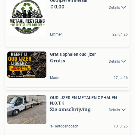
Oud ijzer en metaal
€ 0,00
Details
Emmen
22 jun 26
Gratis ophalen oud ijzer
Gratis
Details
Made
27 jul 26
OUD IJZER EN METALEN OPHALEN
N.O.T.K
Zie omschrijving
Details
's-Hertogenbosch
10 jul 26