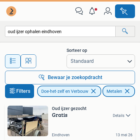
Metalen
Sorteer op
Alle afstanden…
Bewaar je zoekopdracht
Filters
Doe-het-zelf en Verbouw
Metalen
Ve
Oud ijzer gezocht
Gratis
Details
Eindhoven
13 mei 26