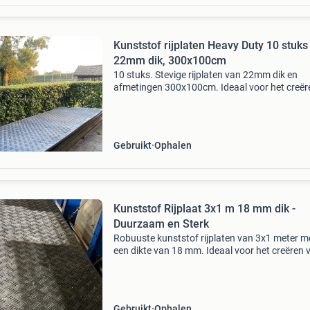
Kunststof rijplaten Heavy Duty 10 stuks
22mm dik, 300x100cm
10 stuks. Stevige rijplaten van 22mm dik en
afmetingen 300x100cm. Ideaal voor het creër
van tijdelijke paden, bescherming van
ondergronden of als ondergrond voor zware
machines. De platen zijn gebru
Gebruikt
Ophalen
Kunststof Rijplaat 3x1 m 18 mm dik -
Duurzaam en Sterk
Robuuste kunststof rijplaten van 3x1 meter m
een dikte van 18 mm. Ideaal voor het creëren 
tijdelijke rijwegen, looppaden of als
ondergrondbescherming op bouwplaatsen,
evenementen of in tuinen. D
Gebruikt
Ophalen