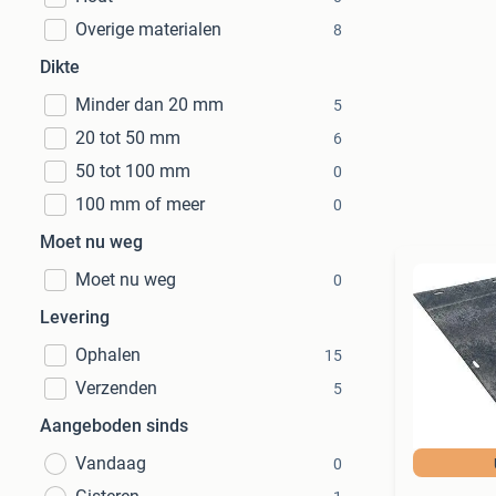
Overige materialen
8
Dikte
Minder dan 20 mm
5
20 tot 50 mm
6
50 tot 100 mm
0
100 mm of meer
0
Moet nu weg
Moet nu weg
0
Levering
Ophalen
15
Verzenden
5
Aangeboden sinds
Vandaag
0