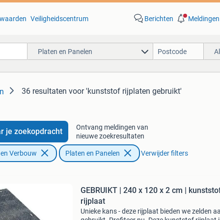
waarden
Veiligheidscentrum
Berichten
Meldingen
Platen en Panelen
A
36 resultaten
voor 'kunststof rijplaten gebruikt'
en
Ontvang meldingen van
r je zoekopdracht
nieuwe zoekresultaten
f en Verbouw
Platen en Panelen
Verwijder filters
GEBRUIKT | 240 x 120 x 2 cm | kunststo
rijplaat
Unieke kans - deze rijplaat bieden we zelden a