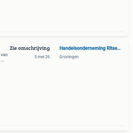
14mm
Zie omschrijving
Handelsonderneming Ritsema
t van
5 mei 26
Groningen
.
ze
ijn