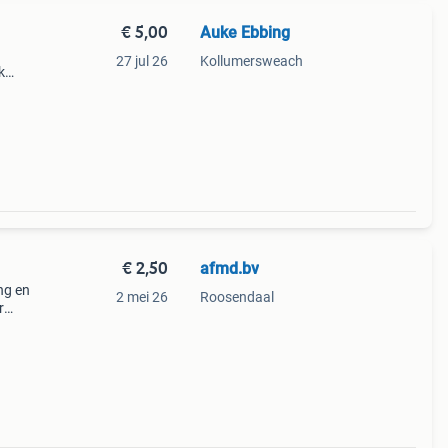
€ 5,00
Auke Ebbing
27 jul 26
Kollumersweach
k
teit
€ 2,50
afmd.bv
n
ng en
2 mei 26
Roosendaal
r
raak
188344