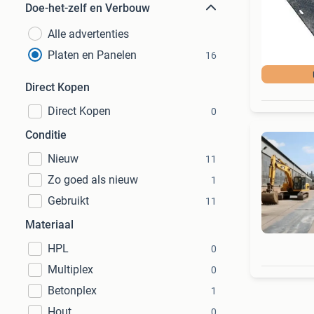
Doe-het-zelf en Verbouw
Alle advertenties
Platen en Panelen
16
Direct Kopen
Direct Kopen
0
Conditie
Nieuw
11
Zo goed als nieuw
1
Gebruikt
11
Materiaal
HPL
0
Multiplex
0
Betonplex
1
Hout
0