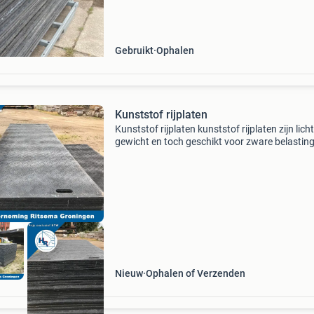
stapelbok €3250,- stalen rijplaten 600 x180 
dik ca 1200 kg €1000,- per st
Gebruikt
Ophalen
Kunststof rijplaten
Kunststof rijplaten kunststof rijplaten zijn lich
gewicht en toch geschikt voor zware belasting
Door het geringe gewicht van de platen zijn de
door één persoon te verplaatsen. Deze platen z
Nieuw
Ophalen of Verzenden