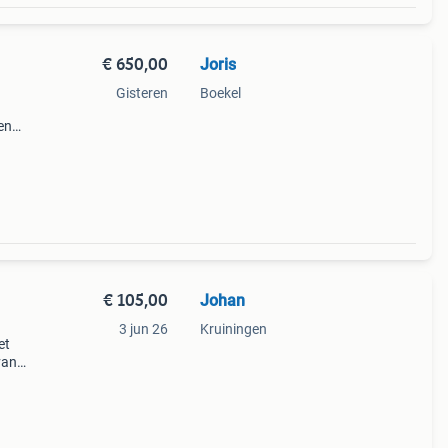
€ 650,00
Joris
Gisteren
Boekel
en
€ 105,00
Johan
3 jun 26
Kruiningen
et
van