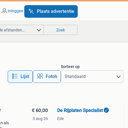
Inloggen
Plaats advertentie
lle afstanden…
Zoek
Sorteer op
Lijst
Foto’s
€ 60,00
De Rijplaten Specialist
f
5 aug 26
Ede
an als