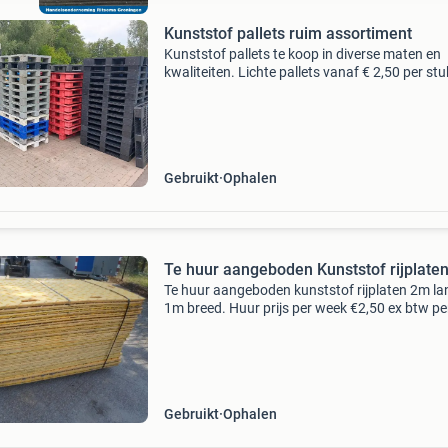
Kunststof pallets ruim assortiment
Kunststof pallets te koop in diverse maten en
kwaliteiten. Lichte pallets vanaf € 2,50 per stu
middelzware vanaf € 7,50 per stuk zware kwali
vanaf € 12,50 per stuk. Beschikbare mat
Gebruikt
Ophalen
Te huur aangeboden Kunststof rijplate
Te huur aangeboden kunststof rijplaten 2m la
1m breed. Huur prijs per week €2,50 ex btw pe
stuk. Mocht u nog vragen hebben of een afsp
willen maken dan kunt u bellen naar tel. 065
Gebruikt
Ophalen