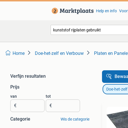
Help en info
Voor
Home
Doe-het-zelf en Verbouw
Platen en Panel
Verfijn resultaten
Bewaa
Prijs
Doe-het-zel
van
tot
€
€
Categorie
Wis de categorie