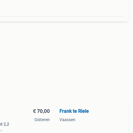
€ 70,00
Frank te Riele
Gisteren
Vaassen
ot 2,2