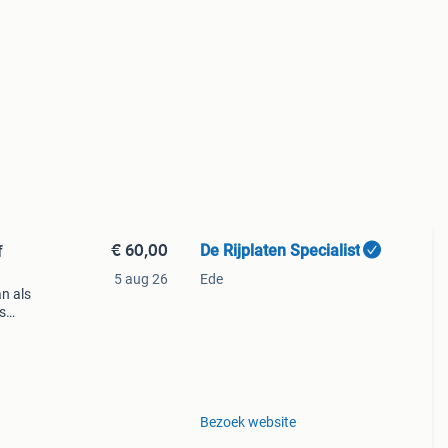
€ 60,00
De Rijplaten Specialist
f
5 aug 26
Ede
an als
is
 maat:
Bezoek website