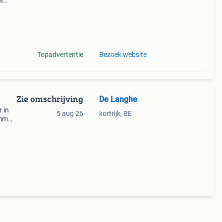
is
 maat:
Topadvertentie
Bezoek website
Zie omschrijving
De Langhe
r in
5 aug 26
kortrijk, BE
5mm
pe =
erke,