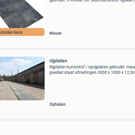
gebruikt. Profiteer nu. Deze kunststof rijplaat 
gebruikt en in zeer goede staat. Specificaties:
240 x 120 x 2 cm gewicht: 55 kg belastbaar
Unieke kans
Nieuw
rijplaten
Rijplaten kunststof / oprijplaten gebruikt, maa
goeded staat afmetingen 3000 x 1000 x 12,
39 kg/stuk draaglast tot 50t materiaal: uhmw
ultrahoogmoleculair polyethyleen = extreem st
taa
Ophalen