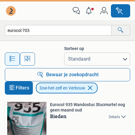
Doe-het-zelf en Verbouw
Sorteer op
Alle afstanden…
Bewaar je zoekopdracht
Filters
Doe-het-zelf en Verbouw
Eurocol 935 Wandostuc Stucmortel nog
geen maand oud
Bieden
Details