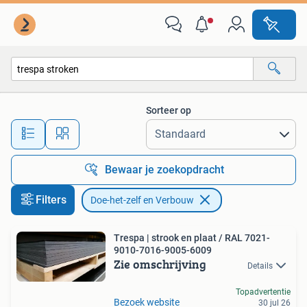
Doe-het-zelf en Verbouw
Sorteer op
Alle afstanden…
Bewaar je zoekopdracht
Filters
Doe-het-zelf en Verbouw
Trespa | strook en plaat / RAL 7021-
9010-7016-9005-6009
Zie omschrijving
Details
Topadvertentie
Bezoek website
30 jul 26