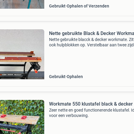
Gebruikt
Ophalen of Verzenden
Nette gebruikte Black & Decker Workm
Nette gebruikte blacck & decker workmate. Zi
ook hulpblokken op. Verstelbaar aan twee zijd
alles functioneert nog goed. What s appen kan
+31620261946 af te halen ion loenhout be net
Gebruikt
Ophalen
Workmate 550 klustafel black & decker
Zeer nette en goed functionerende klustafel. I
voor een verbouwing.