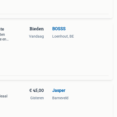
Bieden
BOSSS
ate
tten
Vandaag
Loenhout, BE
e en
 via
 ov
€ 45,00
Jasper
deaal
Gisteren
Barneveld