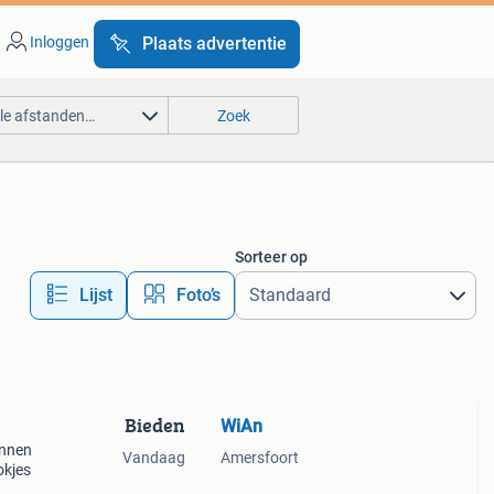
Inloggen
Plaats advertentie
lle afstanden…
Zoek
Sorteer op
Lijst
Foto’s
Bieden
WiAn
innen
Vandaag
Amersfoort
okjes