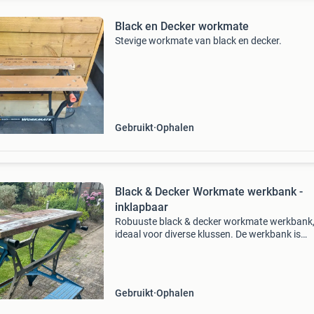
Black en Decker workmate
Stevige workmate van black en decker.
Gebruikt
Ophalen
Black & Decker Workmate werkbank -
inklapbaar
Robuuste black & decker workmate werkbank
ideaal voor diverse klussen. De werkbank is
inklapbaar, wat hem gemakkelijk opbergbaar
maakt. Ondanks dat hij gebruikt is, functioneer
nog prima en
Gebruikt
Ophalen