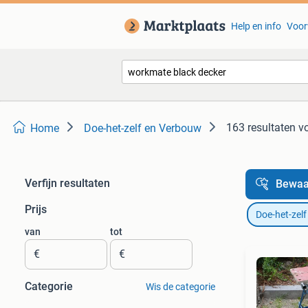
Help en info
Voor
163 resultaten
v
Home
Doe-het-zelf en Verbouw
Verfijn resultaten
Bewaa
Prijs
Doe-het-zel
van
tot
€
€
Categorie
Wis de categorie