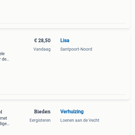
€ 28,50
Lisa
Vandaag
Santpoort-Noord
ele
r de
er,
Bieden
Verhuizing
l
 met
Eergisteren
Loenen aan de Vecht
dige