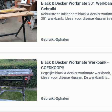
Black & Decker Workmate 301 Werkban
Gebruikt
Robuuste en inklapbare black & decker work
301 werkbank. Ideaal voor diverse klussen in 
rondom huis. De werkbank is gebruikt, maar
verkeert nog in goede staat en is volledig
functioneel. Pe
Gebruikt
Ophalen
Black & Decker Workmate Werkbank -
GOEDKOOP!!
Degelijke black & decker workmate werkbank,
ideaal voor diverse klussen. De werkbank is
gebruikt en heeft duidelijke gebruikssporen, zo
verfvlekken, maar functioneert nog prima. Per
voor de
Gebruikt
Ophalen