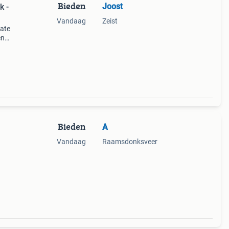
Bieden
Joost
k -
Vandaag
Zeist
mate
en
Bieden
A
Vandaag
Raamsdonksveer
als
fect