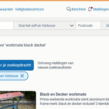
waarden
Veiligheidscentrum
Berichten
Meldingen
Doe-het-zelf en Verbouw
A
oor 'workmate black decker'
Ontvang meldingen van
r je zoekopdracht
nieuwe zoekresultaten
f en Verbouw
Black en Decker workmate
Prima werkende workmate sterk aluminium b
frame merk: black en decker inclusief 2 klembl