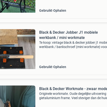
Gebruikt
Ophalen
Black & Decker Jobber J1 mobiele
werkbank / mini workmate
Te koop: vintage black & decker jobber j1 mobi
werkbank / bankschroef (mini workmate) voo
klusser of liefhebber van degelijk vintage
gereedschap: een originele black & decker jobb
mo
Gebruikt
Ophalen
Black & Decker Workmate - zwaar mode
Originele workmate. Oude degelijke uitvoering
gietaluminium frame. Veel steviger dan de hui
modellen. Vraagprijs €95