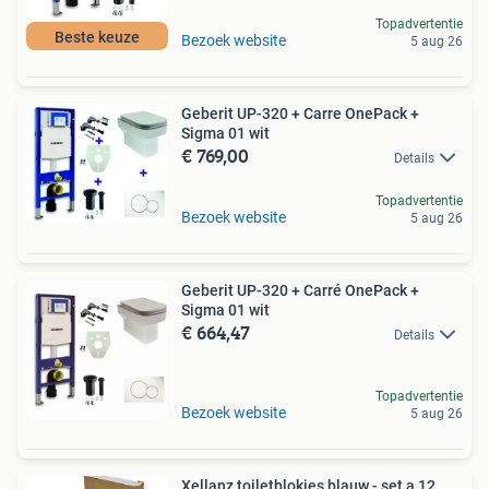
Topadvertentie
Beste keuze
Bezoek website
5 aug 26
Geberit UP-320 + Carre OnePack +
Sigma 01 wit
€ 769,00
Details
Topadvertentie
Bezoek website
5 aug 26
Geberit UP-320 + Carré OnePack +
Sigma 01 wit
€ 664,47
Details
Topadvertentie
Bezoek website
5 aug 26
Xellanz toiletblokjes blauw - set a 12