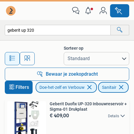
Sanitair
Sorteer op
Alle afstanden…
Bewaar je zoekopdracht
Filters
Doe-het-zelf en Verbouw
Sanitair
Ve
Geberit Duofix UP-320 Inbouwreservoir +
Sigma-01 Drukplaat
€ 409,00
Details