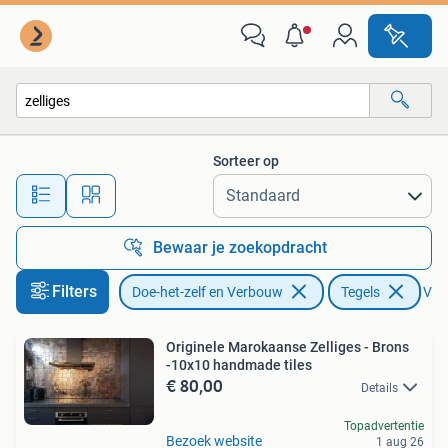
Tegels
Sorteer op
Alle afstanden…
Bewaar je zoekopdracht
Filters
Doe-het-zelf en Verbouw
Tegels
Verw
Originele Marokaanse Zelliges - Brons
-10x10 handmade tiles
€ 80,00
Details
Topadvertentie
Bezoek website
1 aug 26