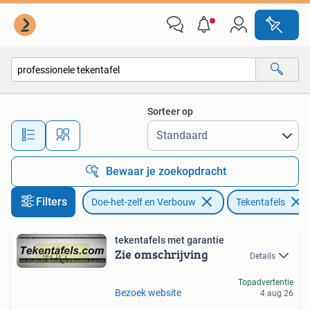
Tekentafels
Sorteer op
Alle afstanden…
Bewaar je zoekopdracht
Filters
Doe-het-zelf en Verbouw
Tekentafels
tekentafels met garantie
Zie omschrijving
Details
Topadvertentie
Bezoek website
4 aug 26