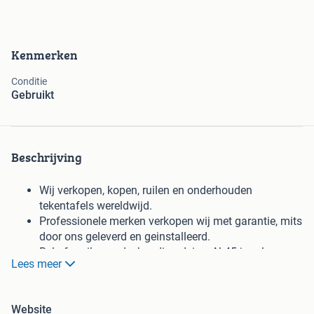
Kenmerken
Conditie
Gebruikt
Beschrijving
Wij verkopen, kopen, ruilen en onderhouden
tekentafels wereldwijd.
Professionele merken verkopen wij met garantie, mits
door ons geleverd en geinstalleerd.
Bel of mail voor deskundig advies. Al 45 jaar lang.
Lees meer
Tekentafels hebben geen waarde bij nalatig onderhoud,
wat helaas bijna altijd het geval is. Bij ons wordt iedere
tekentafel getest, gerepareerd en/of gerenoveerd.
Website