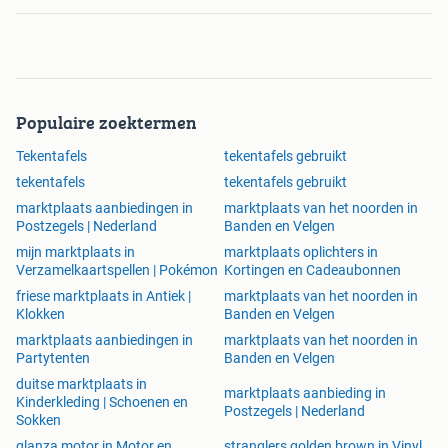
Populaire zoektermen
Tekentafels
tekentafels gebruikt
tekentafels
tekentafels gebruikt
marktplaats aanbiedingen in
marktplaats van het noorden in
Postzegels | Nederland
Banden en Velgen
mijn marktplaats in
marktplaats oplichters in
Verzamelkaartspellen | Pokémon
Kortingen en Cadeaubonnen
friese marktplaats in Antiek |
marktplaats van het noorden in
Klokken
Banden en Velgen
marktplaats aanbiedingen in
marktplaats van het noorden in
Partytenten
Banden en Velgen
duitse marktplaats in
marktplaats aanbieding in
Kinderkleding | Schoenen en
Postzegels | Nederland
Sokken
glanza motor in Motor en
stranglers golden brown in Vinyl