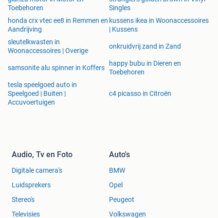
Toebehoren
Singles
honda crx vtec ee8 in Remmen en
kussens ikea in Woonaccessoires
Aandrijving
| Kussens
sleutelkwasten in
onkruidvrij zand in Zand
Woonaccessoires | Overige
happy bubu in Dieren en
samsonite alu spinner in Koffers
Toebehoren
tesla speelgoed auto in
Speelgoed | Buiten |
c4 picasso in Citroën
Accuvoertuigen
Audio, Tv en Foto
Auto's
Digitale camera's
BMW
Luidsprekers
Opel
Stereo's
Peugeot
Televisies
Volkswagen