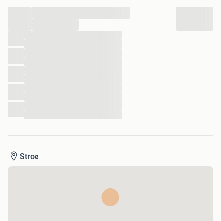
...
...
...
...
...
...
...
...
...
...
...
...
Stroe