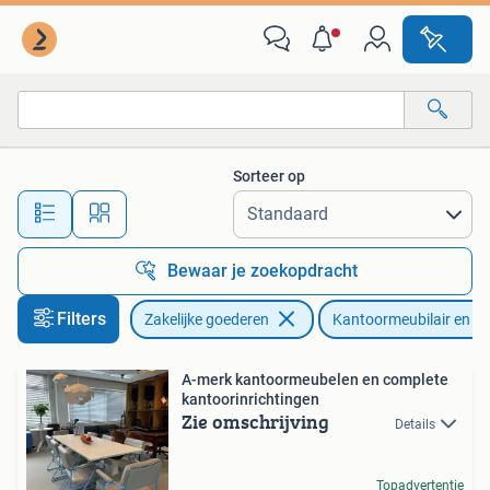
Kantoor en Winkelinrichting | Kantoormeubilair en Inrichting
Sorteer op
Alle afstanden…
Bewaar je zoekopdracht
Filters
Zakelijke goederen
Kantoormeubilair en In
A-merk kantoormeubelen en complete
kantoorinrichtingen
Zie omschrijving
Details
Topadvertentie