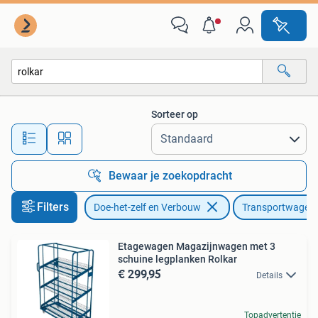
Transportwagens
Sorteer op
Alle afstanden…
Bewaar je zoekopdracht
Filters
Doe-het-zelf en Verbouw
Transportwagen
Etagewagen Magazijnwagen met 3
schuine legplanken Rolkar
€ 299,95
Details
Topadvertentie