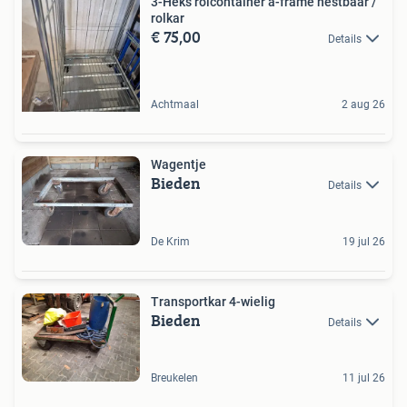
3-Heks rolcontainer a-frame nestbaar /
rolkar
€ 75,00
Details
Achtmaal
2 aug 26
Wagentje
Bieden
Details
De Krim
19 jul 26
Transportkar 4-wielig
Bieden
Details
Breukelen
11 jul 26