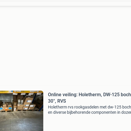
Online veiling: Holetherm, DW-125 boch
30°, RVS
Holetherm rvs rookgasdelen met dw-125 boch
en diverse bijbehorende componenten in doze
los op pallet. Aangetroffen dozen met holethe
labels productvermelding op label: stainless st
chimn