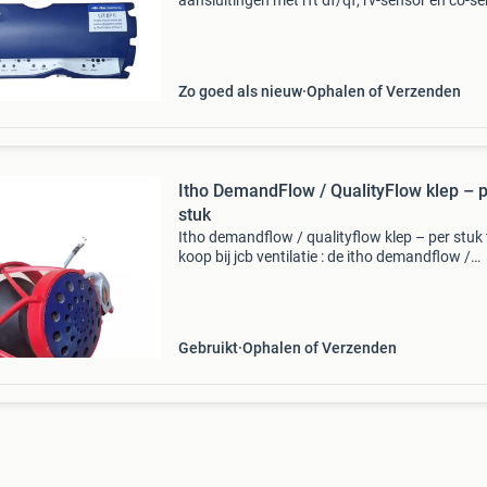
aansluitingen met rft df/qf, rv-sensor en co-s
te koop bij jcb ventilatie : de itho demandflow /
qualityflow set (8 aansluitingen) – een comple
originele
Zo goed als nieuw
Ophalen of Verzenden
Itho DemandFlow / QualityFlow klep – 
stuk
Itho demandflow / qualityflow klep – per stuk 
koop bij jcb ventilatie : de itho demandflow /
qualityflow klep , een originele luchtregelklep 
gebruik in itho demandflow- en qualityflow-ven
Gebruikt
Ophalen of Verzenden