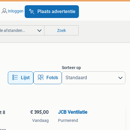
Inloggen
Plaats advertentie
lle afstanden…
Zoek
Sorteer op
Lijst
Foto’s
€ 395,00
JCB Ventilatie
t 8
Vandaag
Purmerend