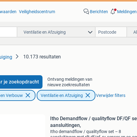
waarden
Veiligheidscentrum
Berichten
Meldingen
Ventilatie en Afzuiging
A
10.173 resultaten
uiging
Ontvang meldingen van
r je zoekopdracht
nieuwe zoekresultaten
f en Verbouw
Ventilatie en Afzuiging
Verwijder filters
Itho Demandflow / qualityflow DF/QF se
aansluitingen,
Itho demandflow / qualityflow set – 8