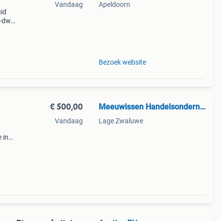
Vandaag
Apeldoorn
id
x-dw
859)
Bezoek website
€ 500,00
Meeuwissen Handelsonderneming
Vandaag
Lage Zwaluwe
 in
onder
.. Al