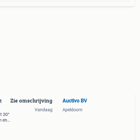
Zie omschrijving
Auctivo BV
t
Vandaag
Apeldoorn
t 30°
n en
rm-
eel