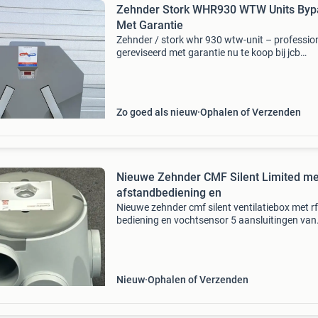
Zehnder Stork WHR930 WTW Units Byp
Met Garantie
Zehnder / stork whr 930 wtw-unit – professio
gereviseerd met garantie nu te koop bij jcb
ventilatie: de zehnder / stork whr 930 wtw-uni
een betrouwbare, energiezuinige ventilatie-
oplossing met
Zo goed als nieuw
Ophalen of Verzenden
Nieuwe Zehnder CMF Silent Limited me
afstandbediening en
Nieuwe zehnder cmf silent ventilatiebox met rf
bediening en vochtsensor 5 aansluitingen van
125mm. 4X aanzuig en 1x uitblaas. 5 Standen
laag, midden, hoog, automatisch of timer max
capaciteit =
Nieuw
Ophalen of Verzenden