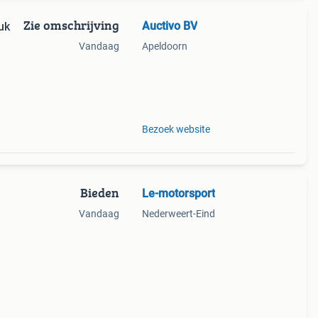
Zie omschrijving
Auctivo BV
uk
Vandaag
Apeldoorn
dop
6
Bezoek website
Bieden
Le-motorsport
Vandaag
Nederweert-Eind
room:
e