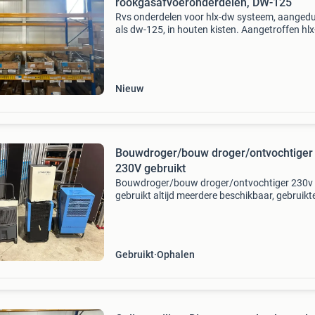
rookgasafvoeronderdelen, DW-125
Rvs onderdelen voor hlx-dw systeem, aangedu
als dw-125, in houten kisten. Aangetroffen hl
aansluitstuk met nisbus dw-125 (v4.285.125.
Hlx-dw aansluitstuk dw-125 vv krimpr-125
(v4.285.125.617
Nieuw
Bouwdroger/bouw droger/ontvochtiger
230V gebruikt
Bouwdroger/bouw droger/ontvochtiger 230v
gebruikt altijd meerdere beschikbaar, gebruikte
goede conditie verkerende bouwdrogers, van 
andere de merken dryfast, trotec, dantherm etc
grotere
Gebruikt
Ophalen