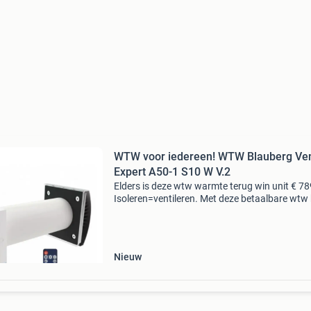
WTW voor iedereen! WTW Blauberg Ve
Expert A50-1 S10 W V.2
Elders is deze wtw warmte terug win unit € 789
Isoleren=ventileren. Met deze betaalbare wtw
je nooit meer een raam op een kier te zetten of
ventilatie rooster open te zetten! De vers
Nieuw