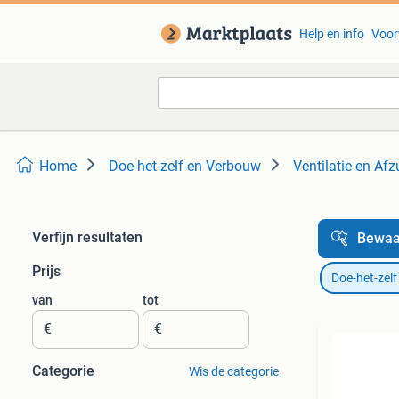
Help en info
Voor
Home
Doe-het-zelf en Verbouw
Ventilatie en Afz
Verfijn resultaten
Bewaa
Prijs
Doe-het-zel
van
tot
€
€
Categorie
Wis de categorie