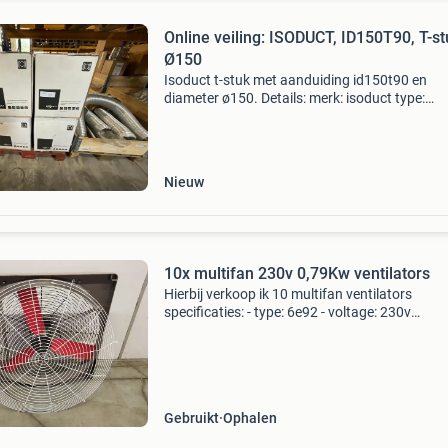
Online veiling: ISODUCT, ID150T90, T-st
Ø150
Isoduct t-stuk met aanduiding id150t90 en
diameter ø150. Details: merk: isoduct type:
id150t90 omschrijving: t-stuk 90° incl. Afstuit
ø150/220 diameter: ø150 ean: 87963276030
datum: 21-04-25 certi
Nieuw
10x multifan 230v 0,79Kw ventilators
Hierbij verkoop ik 10 multifan ventilators
specificaties: - type: 6e92 - voltage: 230v
wisselspanning - vermogen: 0,79 kw - luchtst
(0 pa) = 21100 m3/h (50 pa) = 16500 m3/h d
ventilators zijn we
Gebruikt
Ophalen