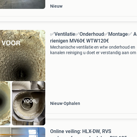
Nieuw
✅Ventilatie✅Onderhoud✅Montage✅ A
rienigen MV60€ WTW120€
Mechanische ventilatie en wtw onderhoud en
kanalen reiniging u doet er verstandig aan o
mechanische ventilatie iedere 2 jaar een kleine
onderhoudsbeurt te geven. En kanalen tenmin
iedere 4/5 ja
Nieuw
Ophalen
Online veiling: HLX-DW, RVS