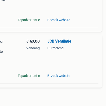
ensor
te,
Topadvertentie
Bezoek website
€ 40,00
JCB Ventilatie
per
Vandaag
Purmerend
te
voor
tilat
Topadvertentie
Bezoek website