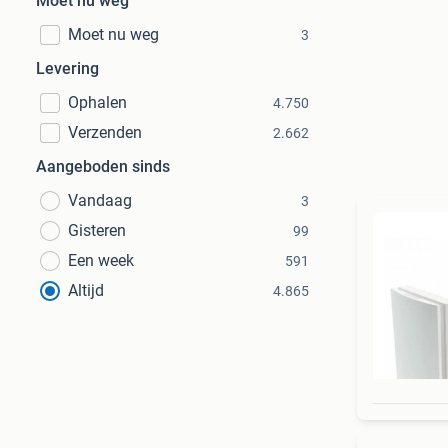
Moet nu weg
Moet nu weg
3
Levering
Ophalen
4.750
Verzenden
2.662
Aangeboden sinds
Vandaag
3
Gisteren
99
Een week
591
Altijd
4.865