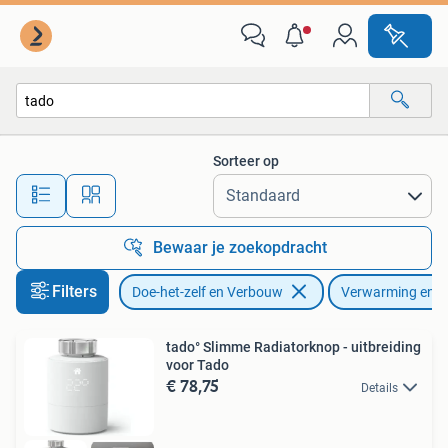
Verwarming en Radiatoren
Sorteer op
Alle afstanden…
Bewaar je zoekopdracht
Filters
Doe-het-zelf en Verbouw
Verwarming en R
tado° Slimme Radiatorknop - uitbreiding
voor Tado
€ 78,75
Details