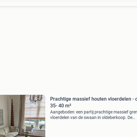
Prachtige massief houten vloerdelen - 
35- 40 m²
Aangeboden: een partij prachtige massief gre
vloerdelen van de swaan in oldeberkoop. De
vloerdelen zijn gebruikt, maar in goede staat e
kunnen nog jaren mee. Ze hebben een mooie
natuurlijke houtne