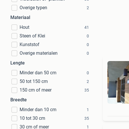
Overige typen
2
Materiaal
Hout
41
Steen of Klei
0
Kunststof
0
Overige materialen
0
Lengte
Minder dan 50 cm
0
50 tot 150 cm
2
150 cm of meer
35
Breedte
Minder dan 10 cm
1
10 tot 30 cm
35
30 cm of meer
1