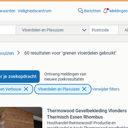
waarden
Veiligheidscentrum
Berichten
Meldingen
Vloerdelen en Plavuizen
A
60 resultaten
voor 'grenen vloerdelen gebruikt'
avuizen
Ontvang meldingen van
r je zoekopdracht
nieuwe zoekresultaten
f en Verbouw
Vloerdelen en Plavuizen
Verwijder filters
Thermowood Gevelbekleding Vlonders
Thermisch Essen Rhombus
Houthandel thermowood! Productie en