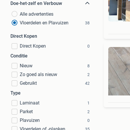
Doe-het-zelf en Verbouw
Alle advertenties
Vloerdelen en Plavuizen
38
Direct Kopen
Direct Kopen
0
Conditie
Nieuw
8
Zo goed als nieuw
2
Gebruikt
42
Type
Laminaat
1
Parket
2
Plavuizen
0
Vloerdelen of -planken
35