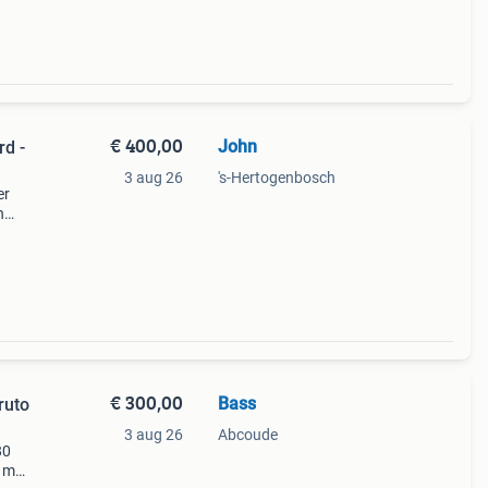
€ 400,00
John
rd -
3 aug 26
's-Hertogenbosch
er
n
€ 300,00
Bass
ruto
3 aug 26
Abcoude
80
2 mm.