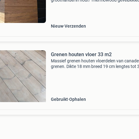
groothandel in hout! Thermowood gevelbekled
thermowood vlonderplanken, thermowood vlo
Duurzaam en milieuvriendelijk thermisch
gemodificeerd hout. Thermo gr
Nieuw
Verzenden
Grenen houten vloer 33 m2
Massief grenen houten vloerdelen van canade
grenen. Dikte 18 mm breed 19 cm lengtes tot 
M totaal 33 m2. Met veer en groef. Is los gele
gemakkelijk opneembaar. Met opaalwit gebeit
maar k
Gebruikt
Ophalen