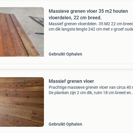
Massieve grenen vloer 35 m2 houten
vloerdelen, 22 cm breed.
Massief grenen vloerdelen. 35 M2 22 cm breed
cm dik langste lengte 242 cm met v-groef oud
vloer met veel gebruikerssporen. De vloer is
afgewerkt met een olielaag. Schone mes en gr
op de lange
Gebruikt
Ophalen
Massief grenen vloer
Prachtige massieve grenen vloer van circa 40
De planken zijn 2 cm dik, ruim 18 cm breed en
hebben variabele lengtes tot wel 400 cm. De v
heeft gebruikssporen, maar kan na schuren e
lakken wee
Gebruikt
Ophalen