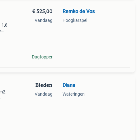
€ 525,00
Remko de Vos
Vandaag
Hoogkarspel
 1,8
e
oef
Dagtopper
Bieden
Diana
 m2.
Vandaag
Wateringen
loer
n