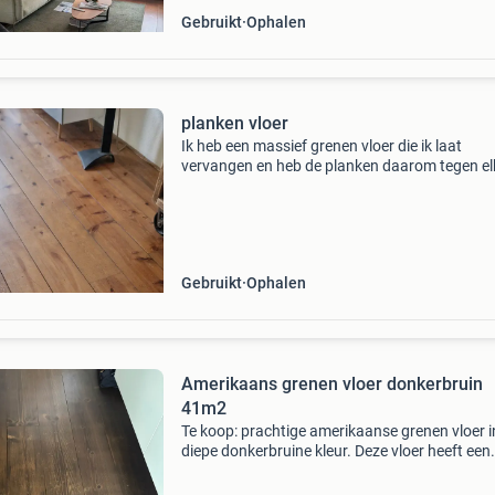
Gebruikt
Ophalen
planken vloer
Ik heb een massief grenen vloer die ik laat
vervangen en heb de planken daarom tegen el
aannemelijk bod in de aanbieding! Ongeveer 
Het is ca 29 jaar oud en natuurlijk "gebruikt" di
Gebruikt
Ophalen
Amerikaans grenen vloer donkerbruin
41m2
Te koop: prachtige amerikaanse grenen vloer i
diepe donkerbruine kleur. Deze vloer heeft een
oppervlakte van 41m2. Gebruikte look en feel.
geschuurd worden. Vloerdelen in 23 cm breed