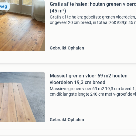
Gratis af te halen: houten grenen vloer
 weg
(45 m²)
Gratis af te halen: gebeitste grenen vloerdelen,
ongeveer 20 cm breed, in totaal zo&#39;n 45 
i.v.m plaatsing nieuwe vloer. De vloer heeft vee
gebruikssporen, maar met een schuurmachin
hij
Gebruikt
Ophalen
Massief grenen vloer 69 m2 houten
vloerdelen 19,3 cm breed
Massieve grenen vloer 69 m2 19,3 cm breed 1,7
cm dik langste lengte 240 cm met v-groef de vl
oud en heeft veel gebruikerssporen, redelijk we
kleurverschillen en is afgewerkt met een olie
Gebruikt
Ophalen