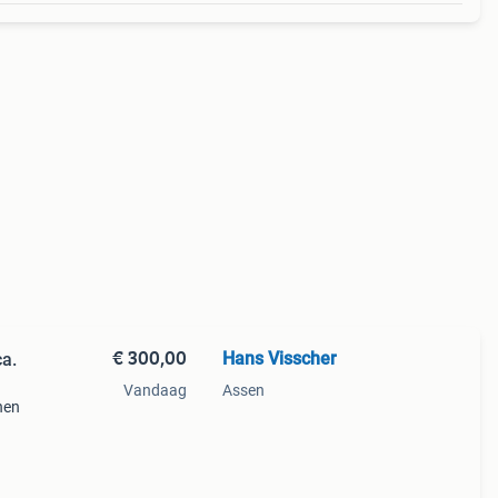
€ 300,00
Hans Visscher
ca.
Vandaag
Assen
nen
n