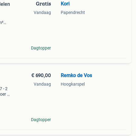
Gratis
Kori
delen
Vandaag
Papendrecht
m²
l
e kan
Dagtopper
€ 690,00
Remko de Vos
Vandaag
Hoogkarspel
 - 2
oer is
inig
Dagtopper