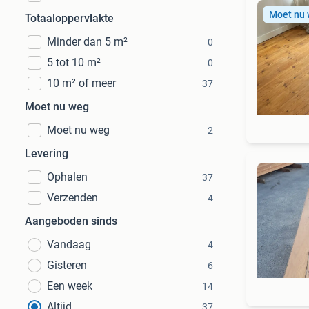
Moet nu
Totaaloppervlakte
Minder dan 5 m²
0
5 tot 10 m²
0
10 m² of meer
37
Moet nu weg
Moet nu weg
2
Levering
Ophalen
37
Verzenden
4
Aangeboden sinds
Vandaag
4
Gisteren
6
Een week
14
Altijd
37