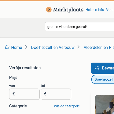
Help en info
Voor
Home
Doe-het-zelf en Verbouw
Vloerdelen en Pl
Verfijn resultaten
Bewaa
Prijs
Doe-het-zel
van
tot
€
€
Categorie
Wis de categorie