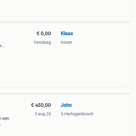
€ 0,00
Klaas
Vandaag
Assen
k
55m2.
kte
€ 450,00
John
3 aug 26
's-Hertogenbosch
n een
 Kan
te.