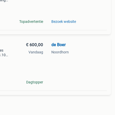
ing,
eren.
Topadvertentie
Bezoek website
€ 600,00
de Boer
es
Vandaag
Noordhorn
3.10
gd en
st,
Dagtopper