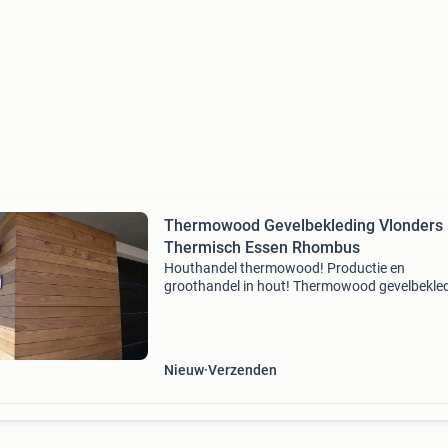
Thermowood Gevelbekleding Vlonders
Thermisch Essen Rhombus
Houthandel thermowood! Productie en
groothandel in hout! Thermowood gevelbekled
thermowood vlonderplanken, thermowood vlo
Duurzaam en milieuvriendelijk thermisch
gemodificeerd hout. Thermo gr
Nieuw
Verzenden