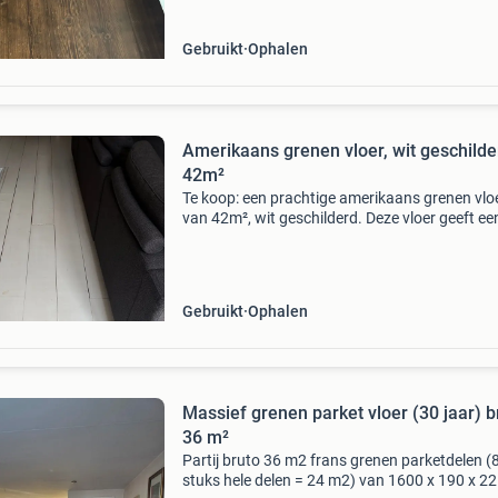
Versc
Gebruikt
Ophalen
Amerikaans grenen vloer, wit geschilde
42m²
Te koop: een prachtige amerikaans grenen vlo
van 42m², wit geschilderd. Deze vloer geeft ee
lichte en ruime uitstraling aan elke kamer. De
planken zijn in goede staat en klaar voor een
tweede leven
Gebruikt
Ophalen
Massief grenen parket vloer (30 jaar) b
36 m²
Partij bruto 36 m2 frans grenen parketdelen (
stuks hele delen = 24 m2) van 1600 x 190 x 2