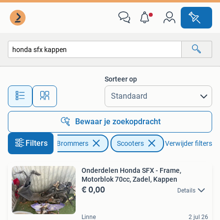
Brommeronderdelen | Scooters
Sorteer op
Alle afstanden…
Bewaar je zoekopdracht
Filters
Fietsen en Brommers
Scooters
Verwijder filters
Onderdelen Honda SFX - Frame,
Motorblok 70cc, Zadel, Kappen
€ 0,00
Details
Linne
2 jul 26